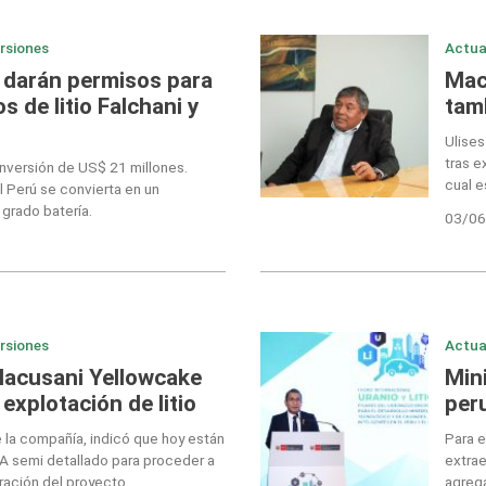
ersiones
Actua
 darán permisos para
Macu
s de litio Falchani y
tam
Ulises
tras e
inversión de US$ 21 millones.
cual e
l Perú se convierta en un
 grado batería.
03/06
ersiones
Actua
Macusani Yellowcake
Mini
explotación de litio
per
e la compañía, indicó que hoy están
Para e
IA semi detallado para proceder a
extrae
oración del proyecto.
agreg