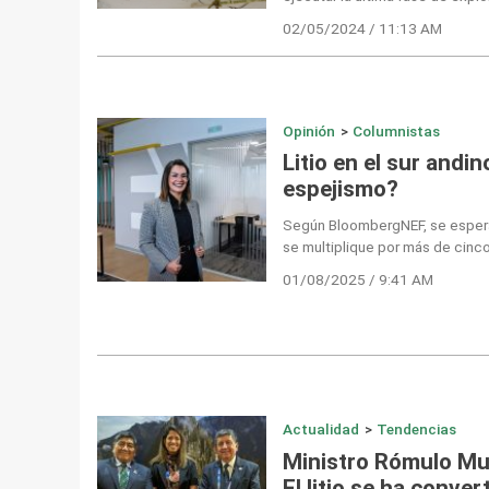
02/05/2024 / 11:13 AM
Opinión
>
Columnistas
Litio en el sur andi
espejismo?
Según BloombergNEF, se espera
se multiplique por más de cinc
01/08/2025 / 9:41 AM
Actualidad
>
Tendencias
Ministro Rómulo M
El litio se ha conve