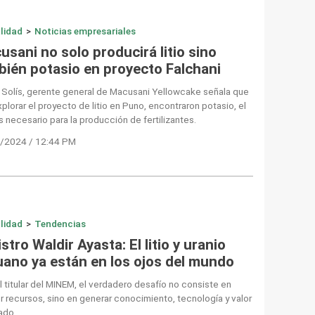
lidad
>
Noticias empresariales
sani no solo producirá litio sino
bién potasio en proyecto Falchani
 Solís, gerente general de Macusani Yellowcake señala que
xplorar el proyecto de litio en Puno, encontraron potasio, el
s necesario para la producción de fertilizantes.
/2024 / 12:44 PM
lidad
>
Tendencias
stro Waldir Ayasta: El litio y uranio
uano ya están en los ojos del mundo
l titular del MINEM, el verdadero desafío no consiste en
r recursos, sino en generar conocimiento, tecnología y valor
ado.