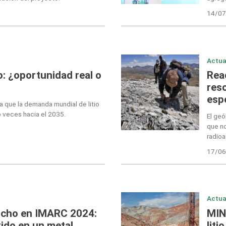
14/07
Actua
no: ¿oportunidad real o
Reac
res
esp
 que la demanda mundial de litio
o veces hacia el 2035.
El ge
que no
radioa
17/06
Actua
ucho en IMARC 2024:
MIN
rtido en un metal
liti