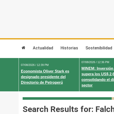
Skip
to
content
Actualidad
Historias
Sostenibilidad
07/08/2026 / 12:36 PM
07/08/2026 / 12:39 PM
MINEM: Inversión
Economista Oliver Stark es
supera los US$ 2,
designado presidente del
consolidando el d
Directorio de Petroperú
sector
Search Results for:
Falc