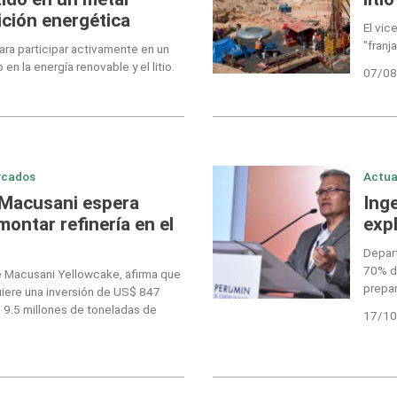
sición energética
El vic
"franj
para participar activamente en un
n la energía renovable y el litio.
07/08
rcados
Actua
e Macusani espera
Ing
montar refinería en el
exp
Depart
70% de
de Macusani Yellowcake, afirma que
prepar
uiere una inversión de US$ 847
 9.5 millones de toneladas de
17/10