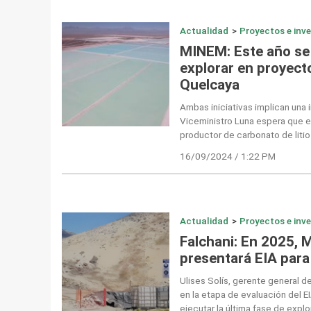
Actualidad
>
Proyectos e inv
MINEM: Este año se
explorar en proyecto
Quelcaya
Ambas iniciativas implican una 
Viceministro Luna espera que e
productor de carbonato de litio
16/09/2024 / 1:22 PM
Actualidad
>
Proyectos e inv
Falchani: En 2025, 
presentará EIA para 
Ulises Solís, gerente general d
en la etapa de evaluación del E
ejecutar la última fase de expl