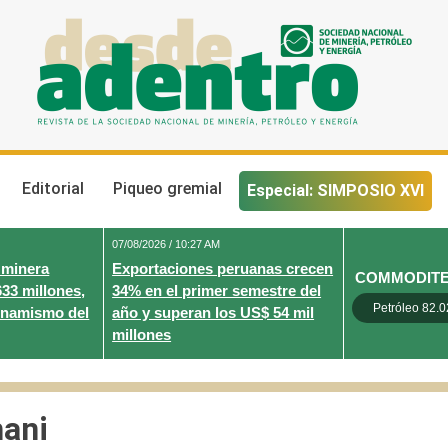
Desde Adentro
Revista de la sociedad nacional de minería, petróleo y energ
Editorial
Piqueo gremial
Especial: SIMPOSIO XVI
07/08/2026 / 10:27 AM
 minera
Exportaciones peruanas crecen
COMMODIT
633 millones,
34% en el primer semestre del
Petróleo 82.0
inamismo del
año y superan los US$ 54 mil
millones
hani