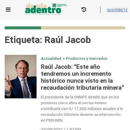
Skip
to
SUSCRÍBETE
content
Etiqueta:
Raúl Jacob
Actualidad
>
Productos y mercados
Raúl Jacob: “Este año
tendremos un incremento
histórico nunca visto en la
recaudación tributaria minera”
El presidente de la SNMPE detalló que en los
próximos cinco años el sector minero
contribuiría con S/ 17,300 millones anuales a la
recaudación tributaria durante su intervención
en PERUMIN.
23/09/2021 / 1:47 PM