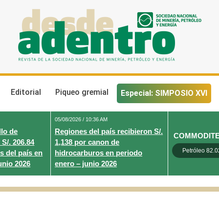
Desde Adentro
Revista de la sociedad nacional de minería, petróleo y energ
Editorial
Piqueo gremial
Especial: SIMPOSIO XVI
05/08/2026 / 10:36 AM
lo de
Regiones del país recibieron S/.
COMMODIT
 S/. 206.84
1,138 por canon de
Petróleo 82.0
s del país en
hidrocarburos en periodo
unio 2026
enero – junio 2026