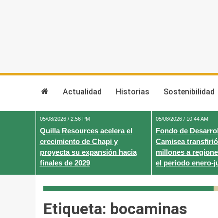
Skip
to
content
Actualidad
Historias
Sostenibilidad
05/08/2026 / 2:56 PM
05/08/2026 / 10:44 AM
Quilla Resources acelera el
Fondo de Desarrol
crecimiento de Chapi y
Camisea transfirió
proyecta su expansión hacia
millones a regione
finales de 2029
el periodo enero-j
Etiqueta:
bocaminas