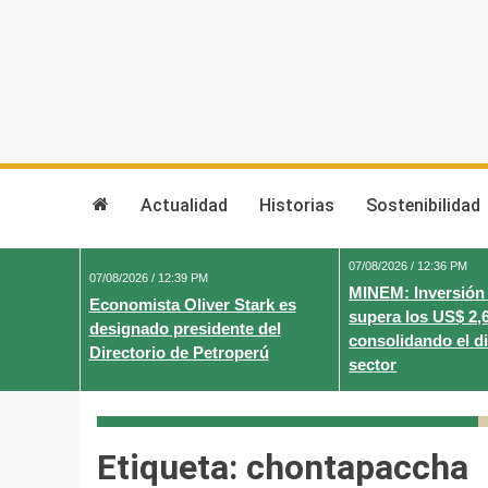
Skip
to
content
Actualidad
Historias
Sostenibilidad
07/08/2026 / 12:36 PM
07/08/2026 / 12:39 PM
MINEM: Inversión
Economista Oliver Stark es
supera los US$ 2,
designado presidente del
consolidando el d
Directorio de Petroperú
sector
Etiqueta:
chontapaccha