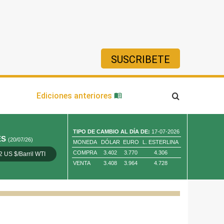
SUSCRIBETE
ía
Ediciones anteriores
TIPO DE CAMBIO AL DÍA DE:
17-07-2026
ES
(20/07/26)
MONEDA
DÓLAR
EURO
L. ESTERLINA
COMPRA
3.402
3.770
4.306
2 US $/Barril WTI
Oro 4,010.80 US $/ Oz. Tr.
Cobre 13,373.00
VENTA
3.408
3.964
4.728