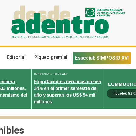
Desde Adentro
Revista de la sociedad nacional de minería, petróleo y energ
Editorial
Piqueo gremial
Especial: SIMPOSIO XVI
07/08/2026 / 10:27 AM
 minera
Exportaciones peruanas crecen
COMMODIT
633 millones,
34% en el primer semestre del
Petróleo 82.0
inamismo del
año y superan los US$ 54 mil
millones
nibles