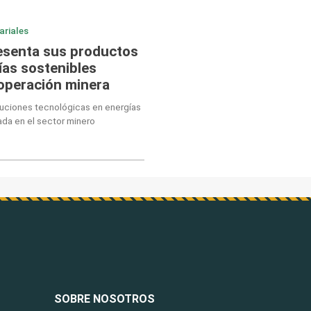
ariales
esenta sus productos
ías sostenibles
 operación minera
luciones tecnológicas en energías
ada en el sector minero
SOBRE NOSOTROS