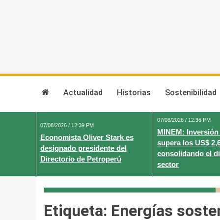
Skip
to
content
Actualidad
Historias
Sostenibilidad
07/08/2026 / 12:36 PM
07/08/2026 / 12:39 PM
MINEM: Inversión
Economista Oliver Stark es
supera los US$ 2,
designado presidente del
consolidando el d
Directorio de Petroperú
sector
Etiqueta:
Energías soste