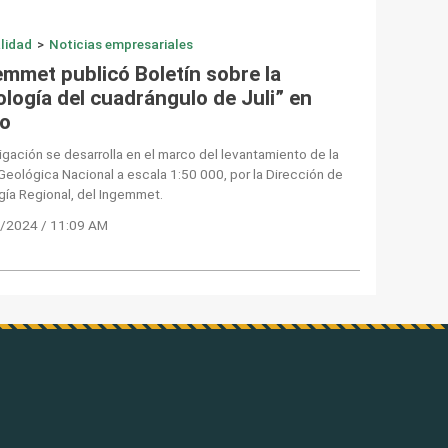
lidad
>
Noticias empresariales
emmet publicó Boletín sobre la
ología del cuadrángulo de Juli” en
o
igación se desarrolla en el marco del levantamiento de la
Geológica Nacional a escala 1:50 000, por la Dirección de
ía Regional, del Ingemmet.
/2024 / 11:09 AM