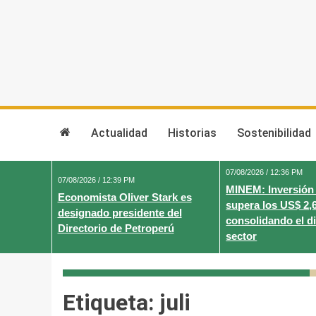
Skip
to
content
Actualidad
Historias
Sostenibilidad
07/08/2026 / 12:36 PM
07/08/2026 / 12:39 PM
MINEM: Inversión
Economista Oliver Stark es
supera los US$ 2,
designado presidente del
consolidando el d
Directorio de Petroperú
sector
Etiqueta:
juli