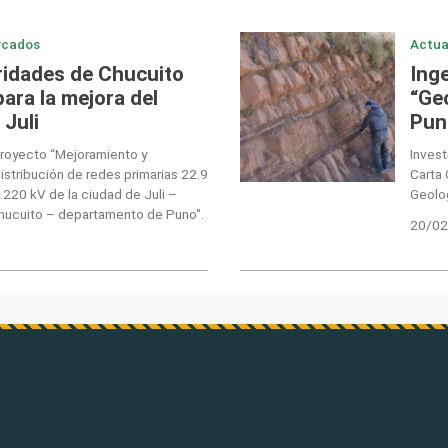
rcados
Actua
ridades de Chucuito
Ing
ara la mejora del
“Ge
 Juli
Pun
proyecto “Mejoramiento y
Invest
istribución de redes primarias 22.9
Carta 
220 kV de la ciudad de Juli –
Geolog
 Chucuito – departamento de Puno".
20/02