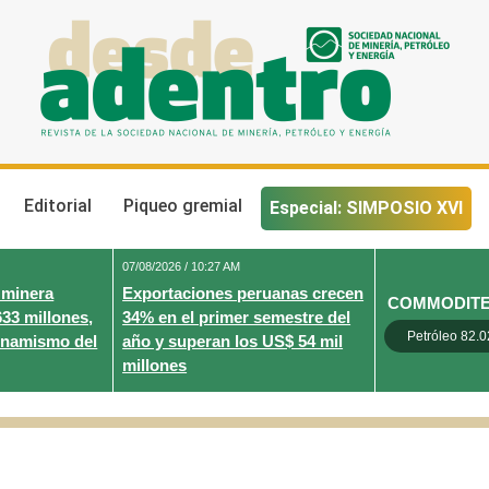
Desde Adentro
Revista de la sociedad nacional de minería, petróleo y energ
Editorial
Piqueo gremial
Especial: SIMPOSIO XVI
07/08/2026 / 10:27 AM
 minera
Exportaciones peruanas crecen
COMMODIT
633 millones,
34% en el primer semestre del
Petróleo 82.0
inamismo del
año y superan los US$ 54 mil
millones