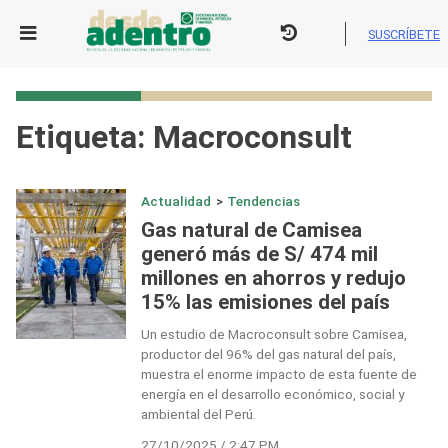
Skip
to
SUSCRÍBETE
content
Etiqueta:
Macroconsult
Actualidad
>
Tendencias
Gas natural de Camisea
generó más de S/ 474 mil
millones en ahorros y redujo
15% las emisiones del país
Un estudio de Macroconsult sobre Camisea,
productor del 96% del gas natural del país,
muestra el enorme impacto de esta fuente de
energía en el desarrollo económico, social y
ambiental del Perú.
27/10/2025 / 2:47 PM