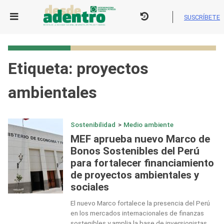
Skip
to
SUSCRÍBETE
content
Etiqueta:
proyectos
ambientales
Sostenibilidad
>
Medio ambiente
MEF aprueba nuevo Marco de
Bonos Sostenibles del Perú
para fortalecer financiamiento
de proyectos ambientales y
sociales
El nuevo Marco fortalece la presencia del Perú
en los mercados internacionales de finanzas
sostenibles y amplia la base de inversionistas.