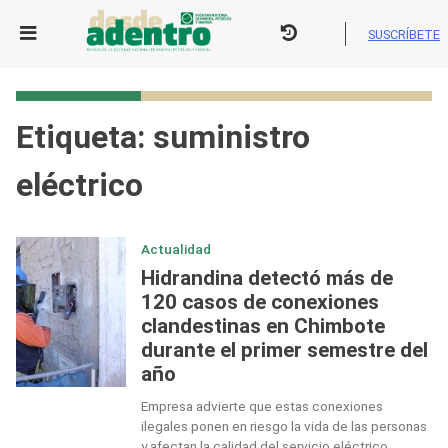
Skip
to
SUSCRÍBETE
content
Etiqueta:
suministro
eléctrico
Actualidad
Hidrandina detectó más de
120 casos de conexiones
clandestinas en Chimbote
durante el primer semestre del
año
Empresa advierte que estas conexiones
ilegales ponen en riesgo la vida de las personas
y afectan la calidad del servicio eléctrico.