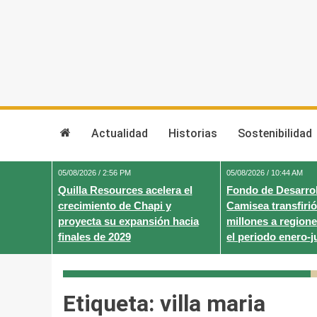
Skip
to
content
Actualidad
Historias
Sostenibilidad
05/08/2026 / 2:56 PM
05/08/2026 / 10:44 AM
Quilla Resources acelera el
Fondo de Desarrol
crecimiento de Chapi y
Camisea transfirió
proyecta su expansión hacia
millones a regione
finales de 2029
el periodo enero-j
Etiqueta:
villa maria