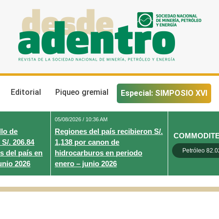
Desde Adentro
Revista de la sociedad nacional de minería, petróleo y energ
Editorial
Piqueo gremial
Especial: SIMPOSIO XVI
05/08/2026 / 10:36 AM
lo de
Regiones del país recibieron S/.
COMMODIT
 S/. 206.84
1,138 por canon de
Petróleo 82.0
s del país en
hidrocarburos en periodo
unio 2026
enero – junio 2026