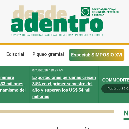
Desde Adentro
Revista de la sociedad nacional de minería, petróleo y energ
Editorial
Piqueo gremial
Especial: SIMPOSIO XVI
07/08/2026 / 10:27 AM
 minera
Exportaciones peruanas crecen
COMMODIT
633 millones,
34% en el primer semestre del
Petróleo 82.0
inamismo del
año y superan los US$ 54 mil
millones
N