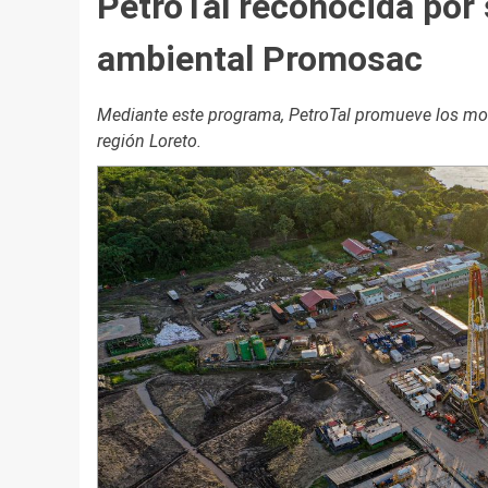
PetroTal reconocida por
ambiental Promosac
Mediante este programa, PetroTal promueve los mon
región Loreto.