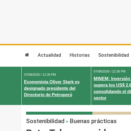
Skip
to
content
Actualidad
Historias
Sostenibilidad
07/08/2026 / 12:36 PM
07/08/2026 / 12:39 PM
MINEM: Inversión
Economista Oliver Stark es
supera los US$ 2,
designado presidente del
consolidando el d
Directorio de Petroperú
sector
Sostenibilidad
Buenas prácticas
>