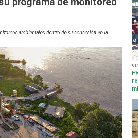
 su programa de monitoreo
itoreos ambientales dentro de su concesión en la
01
PR
re
mi