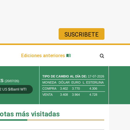
SUSCRIBETE
ía
Ediciones anteriores
TIPO DE CAMBIO AL DÍA DE:
17-07-2026
ES
(20/07/26)
MONEDA
DÓLAR
EURO
L. ESTERLINA
COMPRA
3.402
3.770
4.306
2 US $/Barril WTI
Oro 4,010.80 US $/ Oz. Tr.
Cobre 13,373.00
VENTA
3.408
3.964
4.728
otas más visitadas