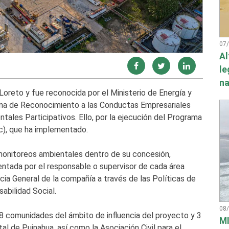
07
Al
le
na
 Loreto y fue reconocida por el Ministerio de Energía y
ama de Reconocimiento a las Conductas Empresariales
ales Participativos. Ello, por la ejecución del Programa
), que ha implementado.
onitoreos ambientales dentro de su concesión,
entada por el responsable o supervisor de cada área
ncia General de la compañía a través de las Políticas de
abilidad Social.
08
comunidades del ámbito de influencia del proyecto y 3
MI
al de Puinahua, así como la Asociación Civil para el