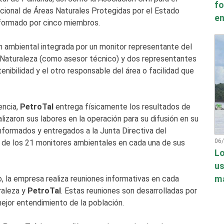
fo
acional de Áreas Naturales Protegidas por el Estado
en
nformado por cinco miembros.
n ambiental integrada por un monitor representante del
oNaturaleza (como asesor técnico) y dos representantes
nibilidad y el otro responsable del área o facilidad que
encia,
PetroTal
entrega físicamente los resultados de
izaron sus labores en la operación para su difusión en su
formados y entregados a la Junta Directiva del
06
 de los 21 monitores ambientales en cada una de sus
Lo
us
má
, la empresa realiza reuniones informativas en cada
raleza y
PetroTal
. Estas reuniones son desarrolladas por
 mejor entendimiento de la población.