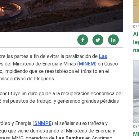
07
Al
le
na
e las partes a fin de evitar la paralización de
Las
es del Ministerio de Energía y Minas (
MINEM
) en Cusco
, impidiendo que se reestablezca el tránsito en el
consecutivos de bloqueos.
onstituye un duro golpe a la recuperación económica del
 8 mil puestos de trabajo, y generando grandes pérdidas
róleo y Energía (
SNMPE
) al señalar su extrañeza y
08
azgo que viene demostrando el Ministerio de Energía y
MI
empresa MMG, operadora de
Las Bambas
en Apurímac.