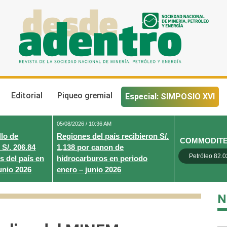
Desde Adentro
Revista de la sociedad nacional de minería, petróleo y energ
Editorial
Piqueo gremial
Especial: SIMPOSIO XVI
05/08/2026 / 10:36 AM
lo de
Regiones del país recibieron S/.
COMMODIT
 S/. 206.84
1,138 por canon de
Petróleo 82.0
s del país en
hidrocarburos en periodo
unio 2026
enero – junio 2026
N