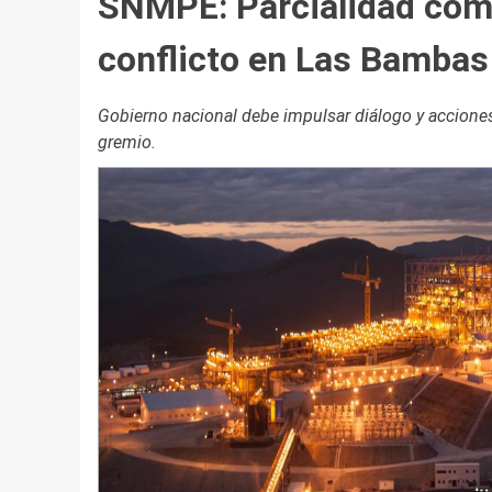
SNMPE: Parcialidad cóm
conflicto en Las Bambas
Gobierno nacional debe impulsar diálogo y acciones
gremio.