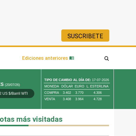
SUSCRIBETE
ía
Ediciones anteriores
TIPO DE CAMBIO AL DÍA DE:
17-07-2026
ES
(20/07/26)
MONEDA
DÓLAR
EURO
L. ESTERLINA
COMPRA
3.402
3.770
4.306
2 US $/Barril WTI
Oro 4,010.80 US $/ Oz. Tr.
Cobre 13,373.00
VENTA
3.408
3.964
4.728
otas más visitadas