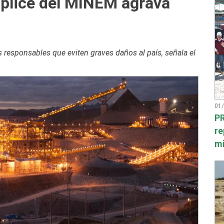
plice del MINEM agrava
 responsables que eviten graves daños al país, señala el
01
PR
re
mi