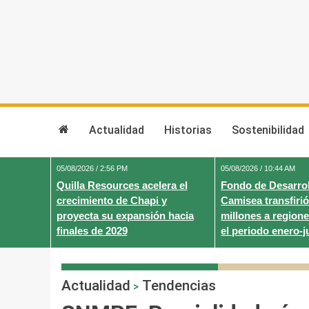
Skip
to
content
Actualidad
Historias
Sostenibilidad
05/08/2026 / 2:56 PM
05/08/2026 / 10:44 AM
Quilla Resources acelera el
Fondo de Desarrol
crecimiento de Chapi y
Camisea transfirió
proyecta su expansión hacia
millones a regione
finales de 2029
el periodo enero-j
Actualidad
Tendencias
>