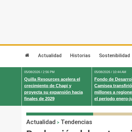
Skip
to
content
Actualidad
Historias
Sostenibilidad
05/08/2026 / 2:56 PM
05/08/2026 / 10:44 AM
Quilla Resources acelera el
Fondo de Desarrol
crecimiento de Chapi y
Camisea transfirió
proyecta su expansión hacia
millones a regione
finales de 2029
el periodo enero-j
Actualidad
Tendencias
>