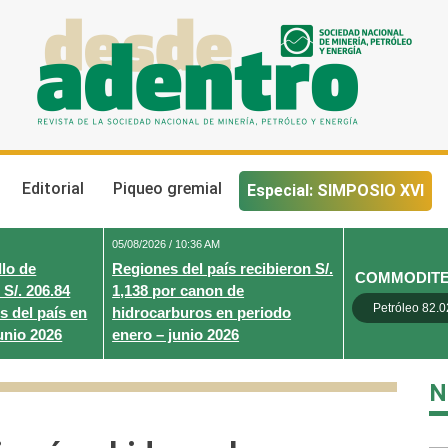
Desde Adentro
Revista de la sociedad nacional de minería, petróleo y energ
Editorial
Piqueo gremial
Especial: SIMPOSIO XVI
05/08/2026 / 10:36 AM
lo de
Regiones del país recibieron S/.
COMMODIT
 S/. 206.84
1,138 por canon de
Petróleo 82.0
s del país en
hidrocarburos en periodo
unio 2026
enero – junio 2026
N