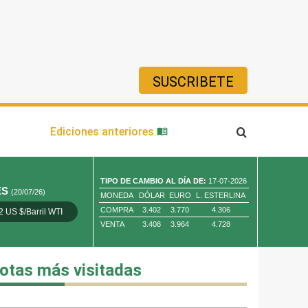
SUSCRIBETE
ía
Ediciones anteriores
TIPO DE CAMBIO AL DÍA DE:
17-07-2026
ES
(20/07/26)
MONEDA
DÓLAR
EURO
L. ESTERLINA
COMPRA
3.402
3.770
4.306
2 US $/Barril WTI
Oro 4,010.80 US $/ Oz. Tr.
Cobre 13,373.00
VENTA
3.408
3.964
4.728
otas más visitadas