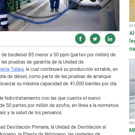
07
Al
le
na
n de biodiésel B5 menor a 50 ppm (partes por millón) de
n las pruebas de garantía de la Unidad de
ería Talara
, la cual continuará su producción estable, en
día de diésel, como parte de las pruebas de arranque.
canzar su máxima capacidad de 41,000 barriles por día.
de hidrotratamiento con las que cuenta el nuevo
e 50 partes por millón de azufre, en línea a la normativa
país y la salud de los peruanos.
08
 Destilación Primaria, la Unidad de Destilación al
MI
drógeno, la Planta de Nitrógeno, las unidades de