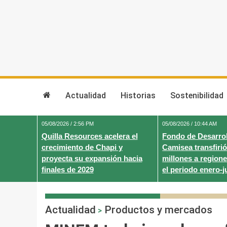
Skip
to
content
Actualidad
Historias
Sostenibilidad
05/08/2026 / 2:56 PM
05/08/2026 / 10:44 AM
Quilla Resources acelera el
Fondo de Desarrol
crecimiento de Chapi y
Camisea transfirió
proyecta su expansión hacia
millones a regione
finales de 2029
el periodo enero-j
Actualidad
Productos y mercados
>