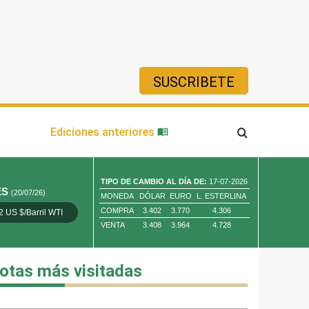
SUSCRIBETE
ía
Ediciones anteriores
TIPO DE CAMBIO AL DÍA DE:
17-07-2026
ES
(20/07/26)
MONEDA
DÓLAR
EURO
L. ESTERLINA
COMPRA
3.402
3.770
4.306
2 US $/Barril WTI
Oro 4,010.80 US $/ Oz. Tr.
Cobre 13,373.00
VENTA
3.408
3.964
4.728
otas más visitadas