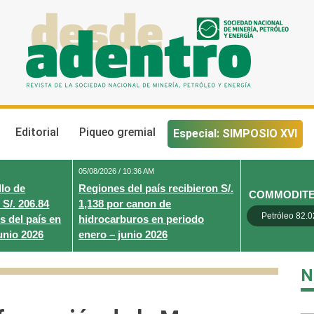
Desde Adentro
Revista de la sociedad nacional de minería, petróleo y energ
Editorial
Piqueo gremial
Especial: SIMPOSIO XVI
05/08/2026 / 10:36 AM
lo de
Regiones del país recibieron S/.
COMMODIT
 S/. 206.84
1,138 por canon de
Petróleo 82.0
s del país en
hidrocarburos en periodo
unio 2026
enero – junio 2026
N