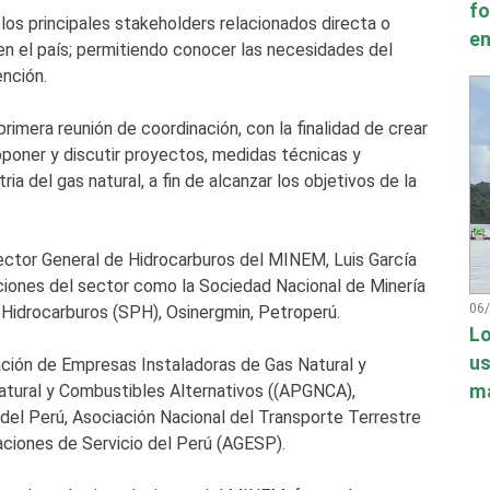
fo
los principales stakeholders relacionados directa o
en
en el país; permitiendo conocer las necesidades del
ención.
primera reunión de coordinación, con la finalidad de crear
roponer y discutir proyectos, medidas técnicas y
ia del gas natural, a fin de alcanzar los objetivos de la
rector General de Hidrocarburos del MINEM, Luis García
tuciones del sector como la Sociedad Nacional de Minería
06
Hidrocarburos (SPH), Osinergmin, Petroperú.
Lo
us
ación de Empresas Instaladoras de Gas Natural y
má
atural y Combustibles Alternativos ((APGNCA),
del Perú, Asociación Nacional del Transporte Terrestre
aciones de Servicio del Perú (AGESP).