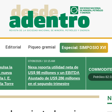
Desde Adentro
Revista de la sociedad nacional de minería, petróleo y energ
Editorial
Piqueo gremial
Especial: SIMPOSIO XVI
07/08/2026 / 10:15 AM
ulsa la
Nexa reporta utilidad neta de
COMMODIT
a nueva
US$ 98 millones y un EBITDA
Petróleo 82.0
a I. E.
Ajustado de US$ 286 millones
la Torre
en el segundo trimestre
N