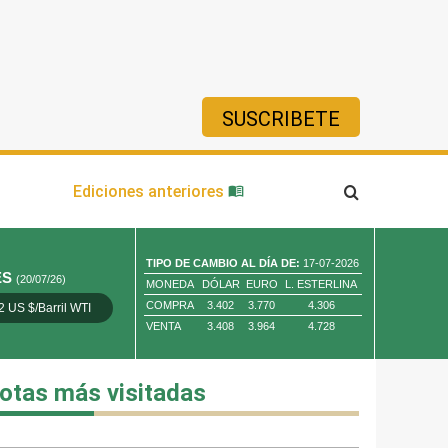
SUSCRIBETE
ía
Ediciones anteriores
TIPO DE CAMBIO AL DÍA DE:
17-07-2026
ES
(20/07/26)
MONEDA
DÓLAR
EURO
L. ESTERLINA
COMPRA
3.402
3.770
4.306
2 US $/Barril WTI
Oro 4,010.80 US $/ Oz. Tr.
Cobre 13,373.00
VENTA
3.408
3.964
4.728
otas más visitadas