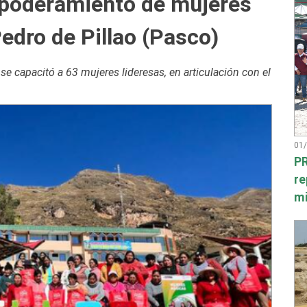
poderamiento de mujeres
dro de Pillao (Pasco)
 capacitó a 63 mujeres lideresas, en articulación con el
01
PR
re
mi