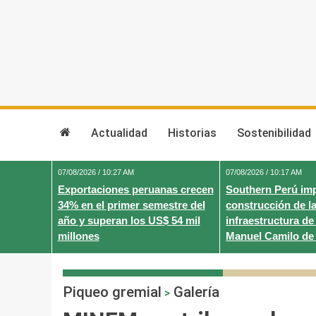
Skip
to
content
Actualidad
Historias
Sostenibilidad
07/08/2026 / 10:27 AM
07/08/2026 / 10:17 AM
Exportaciones peruanas crecen
Southern Perú imp
34% en el primer semestre del
construcción de l
año y superan los US$ 54 mil
infraestructura de l
millones
Manuel Camilo de 
Piqueo gremial
Galería
>