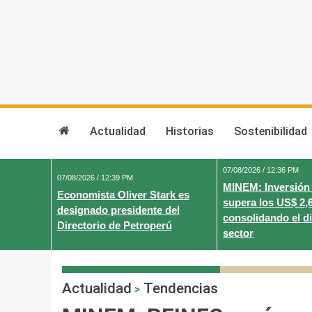
Skip
to
content
Actualidad
Historias
Sostenibilidad
07/08/2026 / 12:36 PM
07/08/2026 / 12:39 PM
MINEM: Inversión
Economista Oliver Stark es
supera los US$ 2,
designado presidente del
consolidando el d
Directorio de Petroperú
sector
Actualidad
Tendencias
>