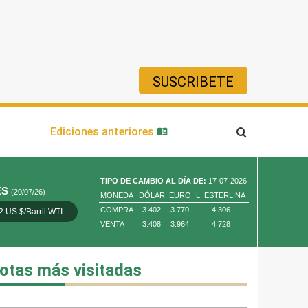
SUSCRIBETE
ía
Ediciones anteriores
TIPO DE CAMBIO AL DÍA DE:
17-07-2026
ES
(20/07/26)
MONEDA
DÓLAR
EURO
L. ESTERLINA
COMPRA
3.402
3.770
4.306
2 US $/Barril WTI
Oro 4,010.80 US $/ Oz. Tr.
Cobre 13,373.00
VENTA
3.408
3.964
4.728
otas más visitadas