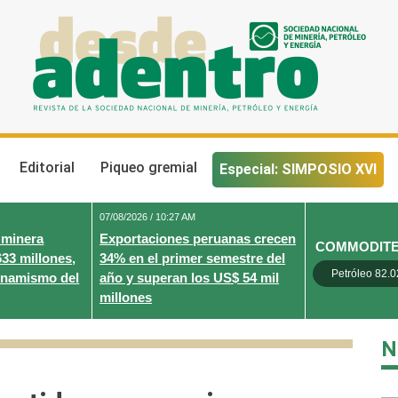
Desde Adentro
Revista de la sociedad nacional de minería, petróleo y energ
Editorial
Piqueo gremial
Especial: SIMPOSIO XVI
07/08/2026 / 10:27 AM
 minera
Exportaciones peruanas crecen
COMMODIT
633 millones,
34% en el primer semestre del
Petróleo 82.0
inamismo del
año y superan los US$ 54 mil
millones
N