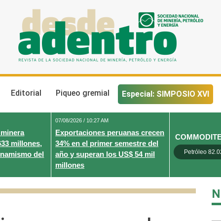
Desde Adentro
Revista de la sociedad nacional de minería, petróleo y energ
Editorial
Piqueo gremial
Especial: SIMPOSIO XVI
07/08/2026 / 10:27 AM
 minera
Exportaciones peruanas crecen
COMMODIT
633 millones,
34% en el primer semestre del
Petróleo 82.0
inamismo del
año y superan los US$ 54 mil
millones
N