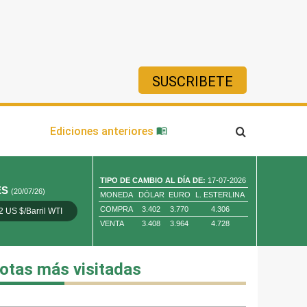
SUSCRIBETE
ía
Ediciones anteriores
TIPO DE CAMBIO AL DÍA DE:
17-07-2026
ES
(20/07/26)
MONEDA
DÓLAR
EURO
L. ESTERLINA
COMPRA
3.402
3.770
4.306
2 US $/Barril WTI
Oro 4,010.80 US $/ Oz. Tr.
Cobre 13,373.00
VENTA
3.408
3.964
4.728
otas más visitadas