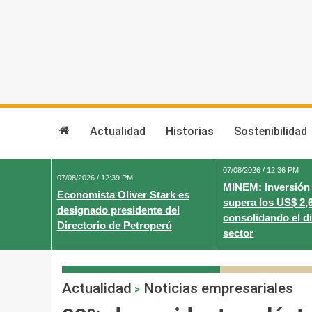
Skip
to
content
Actualidad
Historias
Sostenibilidad
07/08/2026 / 12:36 PM
07/08/2026 / 12:39 PM
MINEM: Inversión
Economista Oliver Stark es
supera los US$ 2,
designado presidente del
consolidando el d
Directorio de Petroperú
sector
Actualidad
Noticias empresariales
>