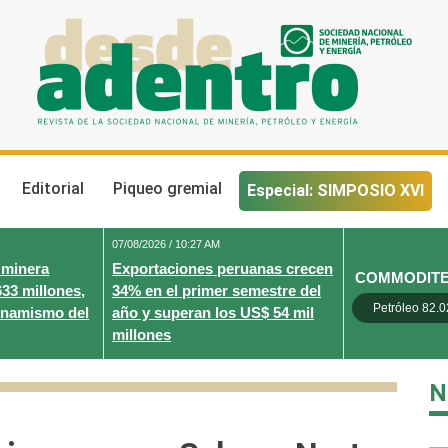
Desde Adentro
Revista de la sociedad nacional de minería, petróleo y energ
Editorial
Piqueo gremial
Especial: SIMPOSIO XVI
07/08/2026 / 10:27 AM
 minera
Exportaciones peruanas crecen
COMMODIT
633 millones,
34% en el primer semestre del
Petróleo 82.0
inamismo del
año y superan los US$ 54 mil
millones
N