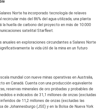
ble
Salares Norte ha incorporado tecnología de relaves
l recircular más del 86% del agua utilizada; una planta
rá la huella de carbono del proyecto en más de 10.000
nicaciones satelital Starfleet.
es anuales en exploraciones circundantes a Salares Norte
gnificativamente la vida útil de la mina en un futuro
escala mundial con nueve minas operativas en Australia,
ecto en Canadá. Cuenta con una producción equivalente
nzas, reservas minerales de oro probadas y probables de
medidos e indicados de 31,1 millones de onzas (excluidas
 inferidos de 11,2 millones de onzas (excluidas las
lsa de Johannesburgo (JSE) y en la Bolsa de Nueva York