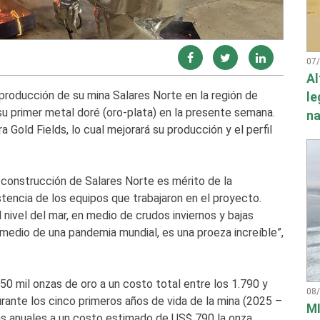
07
Al
a producción de su mina Salares Norte en la región de
le
su primer metal doré (oro-plata) en la presente semana.
na
a Gold Fields, lo cual mejorará su producción y el perfil
 construcción de Salares Norte es mérito de la
stencia de los equipos que trabajaron en el proyecto.
nivel del mar, en medio de crudos inviernos y bajas
medio de una pandemia mundial, es una proeza increíble”,
0 mil onzas de oro a un costo total entre los 1.790 y
08
ante los cinco primeros años de vida de la mina (2025 –
MI
as anuales a un costo estimado de US$ 790 la onza,