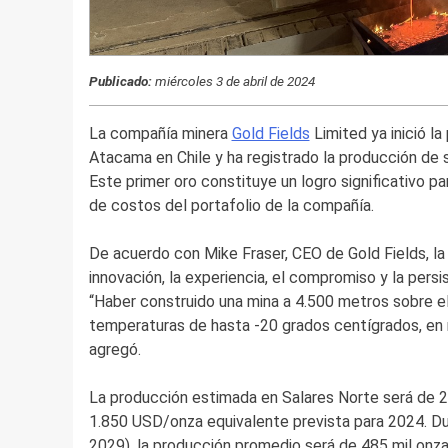
Publicado:
miércoles 3 de abril de 2024
La compañía minera
Gold Fields
Limited ya inició l
Atacama en Chile y ha registrado la producción de 
Este primer oro constituye un logro significativo par
de costos del portafolio de la compañía.
De acuerdo con Mike Fraser, CEO de Gold Fields, la
innovación, la experiencia, el compromiso y la persi
“Haber construido una mina a 4.500 metros sobre el 
temperaturas de hasta -20 grados centígrados, en 
agregó.
La producción estimada en Salares Norte será de 25
1.850 USD/onza equivalente prevista para 2024. Dur
2029), la producción promedio será de 485 mil onz