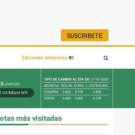
SUSCRIBETE
ía
Ediciones anteriores
TIPO DE CAMBIO AL DÍA DE:
17-07-2026
ES
(20/07/26)
MONEDA
DÓLAR
EURO
L. ESTERLINA
COMPRA
3.402
3.770
4.306
2 US $/Barril WTI
Oro 4,010.80 US $/ Oz. Tr.
Cobre 13,373.00
VENTA
3.408
3.964
4.728
otas más visitadas