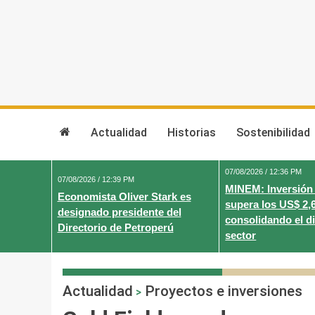
Skip
to
content
Actualidad
Historias
Sostenibilidad
07/08/2026 / 12:36 PM
07/08/2026 / 12:39 PM
MINEM: Inversión
Economista Oliver Stark es
supera los US$ 2,
designado presidente del
consolidando el d
Directorio de Petroperú
sector
Actualidad
Proyectos e inversiones
>