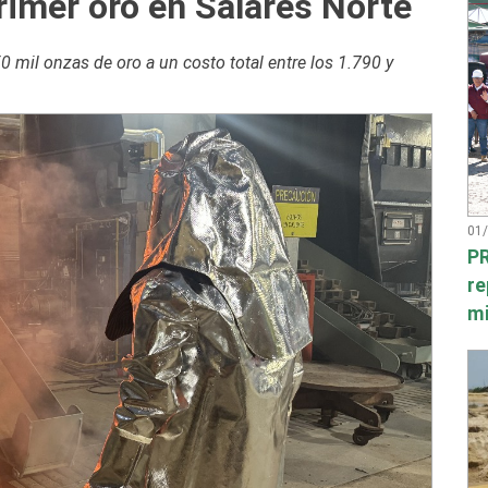
rimer oro en Salares Norte
 mil onzas de oro a un costo total entre los 1.790 y
01
PR
re
mi