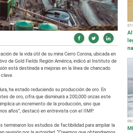
07
Al
le
na
ación de la vida útil de su mina Cerro Corona, ubicada en
ivo de Gold Fields Región América, indicó al Instituto de
sión está destinada a mejoras en la línea de chancado
 clave.
ura, ha estado reduciendo su producción de oro. En
tes de oro, cifra que disminuirá a 200,000 onzas este
 implica un incremento de la producción, sino que
os años”, destacó en entrevista con el IIMP.
08
 terminaron los estudios de factibilidad para ampliar la
MI
n en revisión por la autoridad. “Creemos que obtendremos