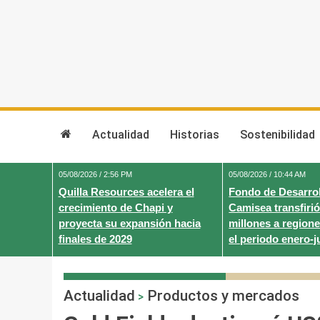
Skip
to
content
Actualidad
Historias
Sostenibilidad
05/08/2026 / 2:56 PM
05/08/2026 / 10:44 AM
Quilla Resources acelera el
Fondo de Desarrol
crecimiento de Chapi y
Camisea transfirió
proyecta su expansión hacia
millones a regione
finales de 2029
el periodo enero-j
Actualidad
Productos y mercados
>