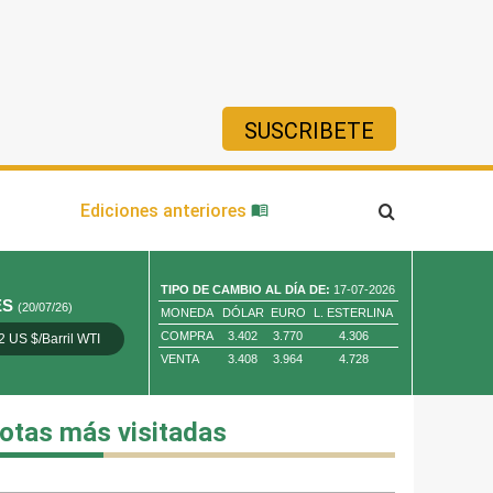
SUSCRIBETE
ía
Ediciones anteriores
TIPO DE CAMBIO AL DÍA DE:
17-07-2026
ES
(20/07/26)
MONEDA
DÓLAR
EURO
L. ESTERLINA
COMPRA
3.402
3.770
4.306
2 US $/Barril WTI
Oro 4,010.80 US $/ Oz. Tr.
Cobre 13,373.00
VENTA
3.408
3.964
4.728
otas más visitadas