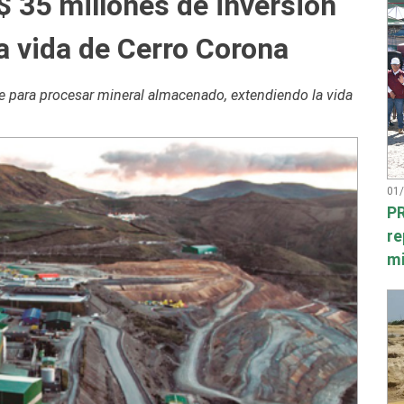
$ 35 millones de inversión
la vida de Cerro Corona
ve para procesar mineral almacenado, extendiendo la vida
01
PR
re
mi