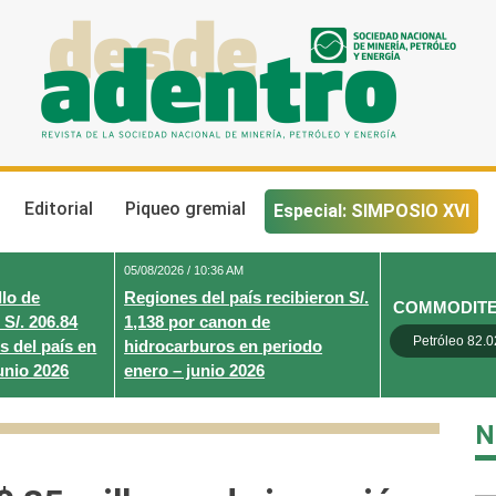
Desde Adentro
Revista de la sociedad nacional de minería, petróleo y energ
Editorial
Piqueo gremial
Especial: SIMPOSIO XVI
05/08/2026 / 10:36 AM
lo de
Regiones del país recibieron S/.
COMMODIT
 S/. 206.84
1,138 por canon de
Petróleo 82.0
s del país en
hidrocarburos en periodo
unio 2026
enero – junio 2026
N