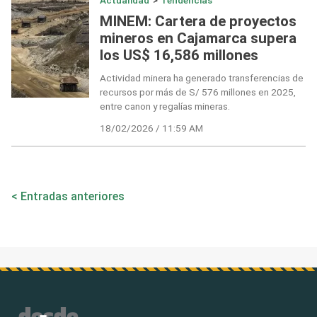
Actualidad
>
Tendencias
MINEM: Cartera de proyectos
mineros en Cajamarca supera
los US$ 16,586 millones
Actividad minera ha generado transferencias de
recursos por más de S/ 576 millones en 2025,
entre canon y regalías mineras.
18/02/2026 / 11:59 AM
Navegación
Entradas anteriores
de
entradas