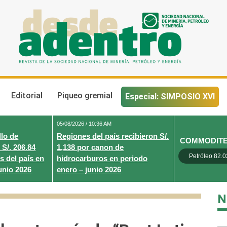
Desde Adentro
Revista de la sociedad nacional de minería, petróleo y energ
Editorial
Piqueo gremial
Especial: SIMPOSIO XVI
05/08/2026 / 10:36 AM
lo de
Regiones del país recibieron S/.
COMMODIT
 S/. 206.84
1,138 por canon de
Petróleo 82.0
s del país en
hidrocarburos en periodo
unio 2026
enero – junio 2026
N