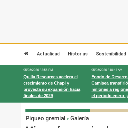
Skip
to
content
Actualidad
Historias
Sostenibilidad
05/08/2026 / 2:56 PM
05/08/2026 / 10:44 AM
Quilla Resources acelera el
Fondo de Desarrol
crecimiento de Chapi y
Camisea transfirió
proyecta su expansión hacia
millones a regione
finales de 2029
el periodo enero-j
Piqueo gremial
Galería
>