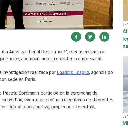
07
Al
le
na
Latin American Legal Department”; reconocimiento al
rganización, acompañando su estrategia empresarial.
a investigación realizada por
Leaders League
, agencia de
con sede en París.
o Paseta Spihlmann, participó en la ceremonia de
Innovation, evento que reúne a ejecutivos de diferentes
nes, derecho corporativo, propiedad intelectual,
08
MI