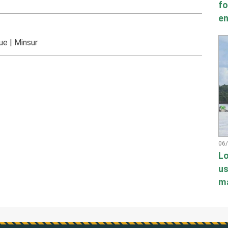
fo
en
gue
|
Minsur
06
Lo
us
má