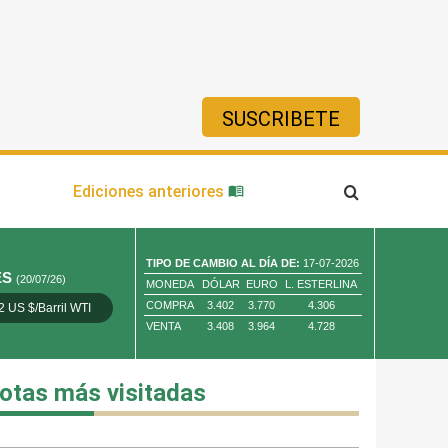
SUSCRIBETE
ía
Ediciones anteriores
TIPO DE CAMBIO AL DÍA DE:
17-07-2026
ES
(20/07/26)
MONEDA
DÓLAR
EURO
L. ESTERLINA
COMPRA
3.402
3.770
4.306
2 US $/Barril WTI
Oro 4,010.80 US $/ Oz. Tr.
Cobre 13,373.00
VENTA
3.408
3.964
4.728
otas más visitadas