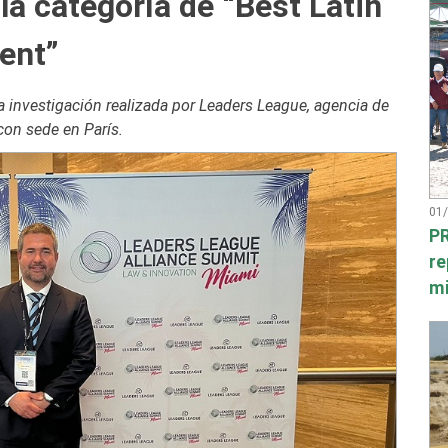
a categoría de “Best Latin
ent”
a investigación realizada por Leaders League, agencia de
con sede en París.
01
PR
re
mi