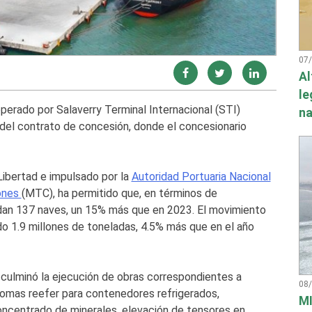
07
Al
le
operado por Salaverry Terminal Internacional (STI)
na
a del contrato de concesión, donde el concesionario
ibertad e impulsado por la
Autoridad Portuaria Nacional
iones
(MTC), ha permitido que, en términos de
endan 137 naves, un 15% más que en 2023. El movimiento
o 1.9 millones de toneladas, 4.5% más que en el año
 culminó la ejecución de obras correspondientes a
08
 tomas reefer para contenedores refrigerados,
MI
oncentrado de minerales, elevación de tensores en