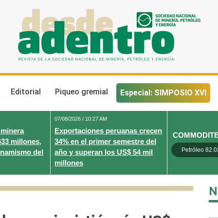
Desde Adentro
Revista de la sociedad nacional de minería, petróleo y energ
Editorial
Piqueo gremial
Especial: SIMPOSIO XVI
07/08/2026 / 10:27 AM
 minera
Exportaciones peruanas crecen
COMMODIT
633 millones,
34% en el primer semestre del
Petróleo 82.0
inamismo del
año y superan los US$ 54 mil
millones
N