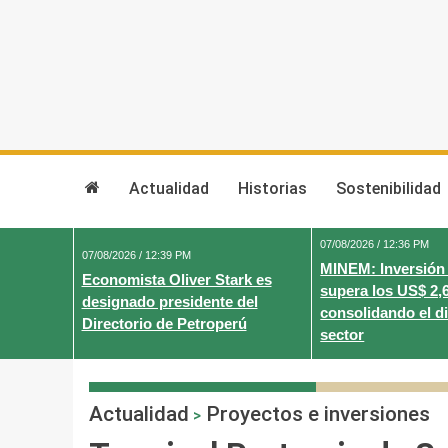
Skip
to
content
Actualidad
Historias
Sostenibilidad
07/08/2026 / 12:36 PM
07/08/2026 / 12:39 PM
MINEM: Inversión
Economista Oliver Stark es
supera los US$ 2,
designado presidente del
consolidando el d
Directorio de Petroperú
sector
Actualidad
Proyectos e inversiones
>