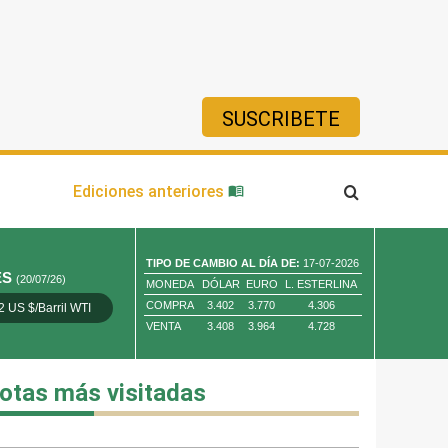
SUSCRIBETE
ía
Ediciones anteriores
TIPO DE CAMBIO AL DÍA DE:
17-07-2026
ES
(20/07/26)
MONEDA
DÓLAR
EURO
L. ESTERLINA
COMPRA
3.402
3.770
4.306
2 US $/Barril WTI
Oro 4,010.80 US $/ Oz. Tr.
Cobre 13,373.00
VENTA
3.408
3.964
4.728
otas más visitadas