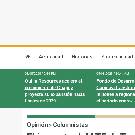
Skip
to
content
Actualidad
Historias
Sostenibilidad
05/08/2026 / 2:56 PM
05/08/2026 / 10:44 AM
Quilla Resources acelera el
Fondo de Desarrol
crecimiento de Chapi y
Camisea transfirió
proyecta su expansión hacia
millones a regione
finales de 2029
el periodo enero-j
Opinión
Columnistas
>