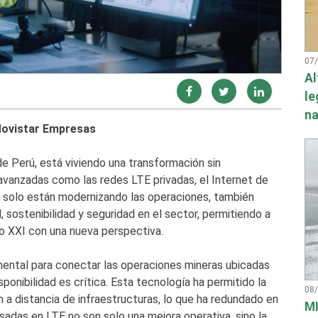
07
Al
le
na
Movistar Empresas
de Perú, está viviendo una transformación sin
avanzadas como las redes LTE privadas, el Internet de
o solo están modernizando las operaciones, también
 sostenibilidad y seguridad en el sector, permitiendo a
lo XXI con una nueva perspectiva.
mental para conectar las operaciones mineras ubicadas
ponibilidad es crítica. Esta tecnología ha permitido la
08
 a distancia de infraestructuras, lo que ha redundado en
MI
sadas en LTE no son solo una mejora operativa, sino la