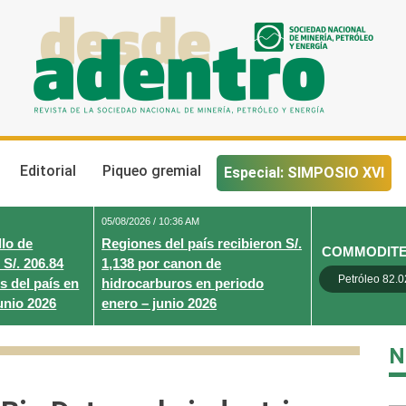
Desde Adentro
Revista de la sociedad nacional de minería, petróleo y energ
Editorial
Piqueo gremial
Especial: SIMPOSIO XVI
05/08/2026 / 10:36 AM
lo de
Regiones del país recibieron S/.
COMMODIT
 S/. 206.84
1,138 por canon de
Petróleo 82.0
s del país en
hidrocarburos en periodo
unio 2026
enero – junio 2026
N