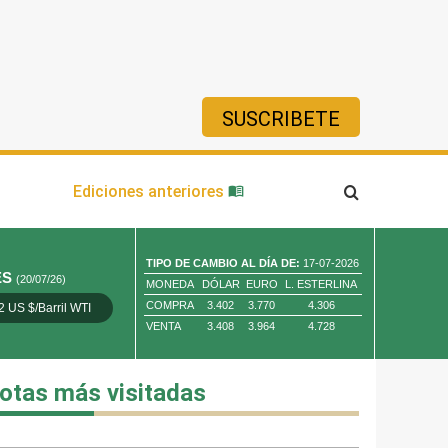
SUSCRIBETE
ía
Ediciones anteriores
TIPO DE CAMBIO AL DÍA DE:
17-07-2026
ES
(20/07/26)
MONEDA
DÓLAR
EURO
L. ESTERLINA
COMPRA
3.402
3.770
4.306
2 US $/Barril WTI
Oro 4,010.80 US $/ Oz. Tr.
Cobre 13,373.00
VENTA
3.408
3.964
4.728
otas más visitadas