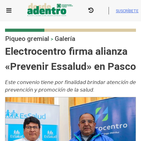
Skip
to
SUSCRÍBETE
content
Piqueo gremial
Galería
>
Electrocentro firma alianza
«Prevenir Essalud» en Pasco
𝘌𝘴𝘵𝘦 𝘤𝘰𝘯𝘷𝘦𝘯𝘪𝘰 𝘵𝘪𝘦𝘯𝘦 𝘱𝘰𝘳 𝘧𝘪𝘯𝘢𝘭𝘪𝘥𝘢𝘥 𝘣𝘳𝘪𝘯𝘥𝘢𝘳 𝘢𝘵𝘦𝘯𝘤𝘪𝘰́𝘯 𝘥𝘦
𝘱𝘳𝘦𝘷𝘦𝘯𝘤𝘪𝘰́𝘯 𝘺 𝘱𝘳𝘰𝘮𝘰𝘤𝘪𝘰́𝘯 𝘥𝘦 𝘭𝘢 𝘴𝘢𝘭𝘶𝘥.