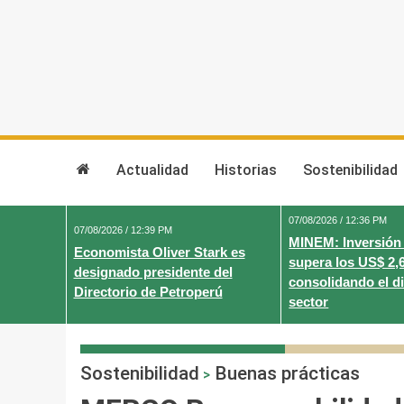
Skip
to
content
Actualidad
Historias
Sostenibilidad
07/08/2026 / 12:36 PM
07/08/2026 / 12:39 PM
MINEM: Inversión
Economista Oliver Stark es
supera los US$ 2,
designado presidente del
consolidando el d
Directorio de Petroperú
sector
Sostenibilidad
Buenas prácticas
>