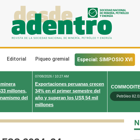
Desde Adentro
Revista de la sociedad nacional de minería, petróleo y energ
Editorial
Piqueo gremial
Especial: SIMPOSIO XVI
07/08/2026 / 10:27 AM
 minera
Exportaciones peruanas crecen
COMMODIT
633 millones,
34% en el primer semestre del
Petróleo 82.0
inamismo del
año y superan los US$ 54 mil
millones
N