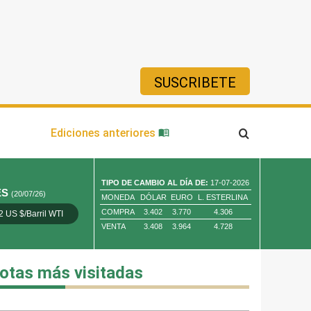
SUSCRIBETE
ía
Ediciones anteriores
TIPO DE CAMBIO AL DÍA DE:
17-07-2026
ES
(20/07/26)
MONEDA
DÓLAR
EURO
L. ESTERLINA
COMPRA
3.402
3.770
4.306
2 US $/Barril WTI
Oro 4,010.80 US $/ Oz. Tr.
Cobre 13,373.00
VENTA
3.408
3.964
4.728
otas más visitadas