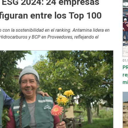
 ESG 2024: 24 empresas
iguran entre los Top 100
con la sostenibilidad en el ranking. Antamina lidera en
Hidrocarburos y BCP en Proveedores, reflejando el
01
PR
re
mi