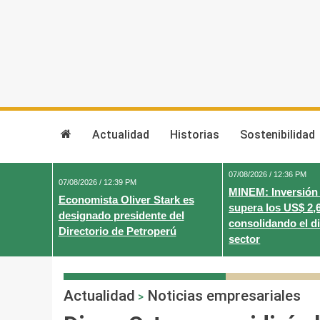
Skip
to
content
Actualidad
Historias
Sostenibilidad
07/08/2026 / 12:36 PM
07/08/2026 / 12:39 PM
MINEM: Inversión
Economista Oliver Stark es
supera los US$ 2,
designado presidente del
consolidando el d
Directorio de Petroperú
sector
Actualidad
Noticias empresariales
>