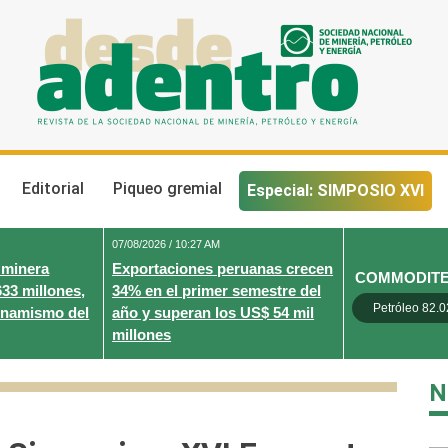
Desde Adentro
Revista de la sociedad nacional de minería, petróleo y energ
Editorial
Piqueo gremial
Especial: SIMPOSIO XVI
07/08/2026 / 10:27 AM
 minera
Exportaciones peruanas crecen
COMMODIT
633 millones,
34% en el primer semestre del
Petróleo 82.0
inamismo del
año y superan los US$ 54 mil
millones
N