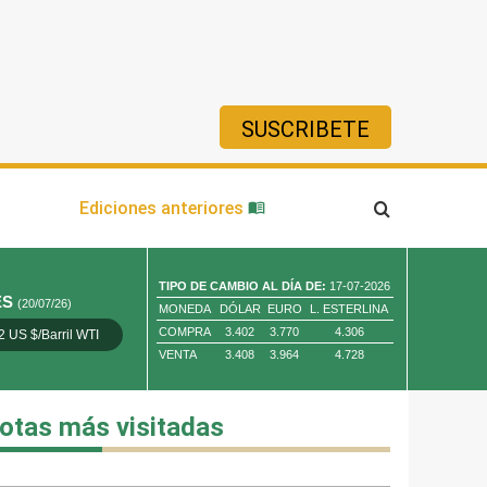
SUSCRIBETE
ía
Ediciones anteriores
TIPO DE CAMBIO AL DÍA DE:
17-07-2026
ES
(20/07/26)
MONEDA
DÓLAR
EURO
L. ESTERLINA
COMPRA
3.402
3.770
4.306
2 US $/Barril WTI
Oro 4,010.80 US $/ Oz. Tr.
Cobre 13,373.00
VENTA
3.408
3.964
4.728
otas más visitadas