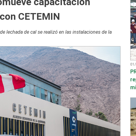
omueve capacitación
a con CETEMIN
 lechada de cal se realizó en las instalaciones de la
01
PR
re
mi