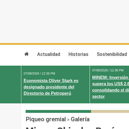
Skip
to
content
Actualidad
Historias
Sostenibilidad
07/08/2026 / 12:36 PM
07/08/2026 / 12:39 PM
MINEM: Inversión
Economista Oliver Stark es
supera los US$ 2,
designado presidente del
consolidando el d
Directorio de Petroperú
sector
Piqueo gremial
Galería
>