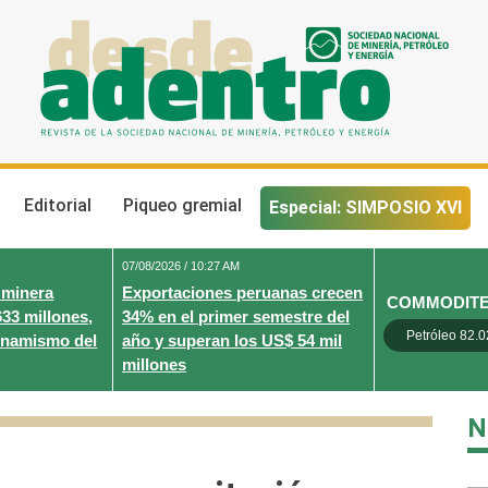
Desde Adentro
Revista de la sociedad nacional de minería, petróleo y energ
Editorial
Piqueo gremial
Especial: SIMPOSIO XVI
07/08/2026 / 10:27 AM
 minera
Exportaciones peruanas crecen
COMMODIT
633 millones,
34% en el primer semestre del
Petróleo 82.0
inamismo del
año y superan los US$ 54 mil
millones
N