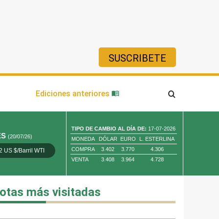
SUSCRIBETE
ía
Ediciones anteriores
TIPO DE CAMBIO AL DÍA DE:
17-07-2026
ES
(20/07/26)
MONEDA
DÓLAR
EURO
L. ESTERLINA
COMPRA
3.402
3.770
4.306
2 US $/Barril WTI
Oro 4,010.80 US $/ Oz. Tr.
Cobre 13,373.00
VENTA
3.408
3.964
4.728
otas más visitadas