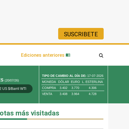
SUSCRIBETE
ía
Ediciones anteriores
TIPO DE CAMBIO AL DÍA DE:
17-07-2026
ES
(20/07/26)
MONEDA
DÓLAR
EURO
L. ESTERLINA
COMPRA
3.402
3.770
4.306
2 US $/Barril WTI
Oro 4,010.80 US $/ Oz. Tr.
Cobre 13,373.00
VENTA
3.408
3.964
4.728
otas más visitadas