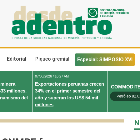
Desde Adentro
Revista de la sociedad nacional de minería, petróleo y energ
Editorial
Piqueo gremial
Especial: SIMPOSIO XVI
07/08/2026 / 10:27 AM
 minera
Exportaciones peruanas crecen
COMMODIT
633 millones,
34% en el primer semestre del
Petróleo 82.0
inamismo del
año y superan los US$ 54 mil
millones
N