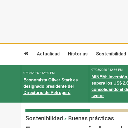
Skip
to
content
Actualidad
Historias
Sostenibilidad
07/08/2026 / 12:36 PM
07/08/2026 / 12:39 PM
MINEM: Inversión
Economista Oliver Stark es
supera los US$ 2,
designado presidente del
consolidando el d
Directorio de Petroperú
sector
Sostenibilidad
Buenas prácticas
>