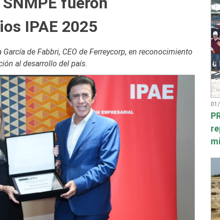
a SNMPE fueron
ios IPAE 2025
a García de Fabbri, CEO de Ferreycorp, en reconocimiento
ión al desarrollo del país.
01
PR
re
mi