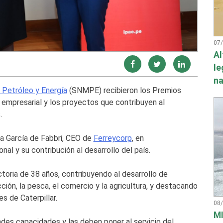
07
Al
le
na
 Petróleo y Energía
(SNMPE) recibieron los Premios
empresarial y los proyectos que contribuyen al
.
la García de Fabbri, CEO de
Ferreycorp
, en
al y su contribución al desarrollo del país.
ctoria de 38 años, contribuyendo al desarrollo de
ción, la pesca, el comercio y la agricultura, y destacando
s de Caterpillar.
08
MI
des capacidades y las deben poner al servicio del