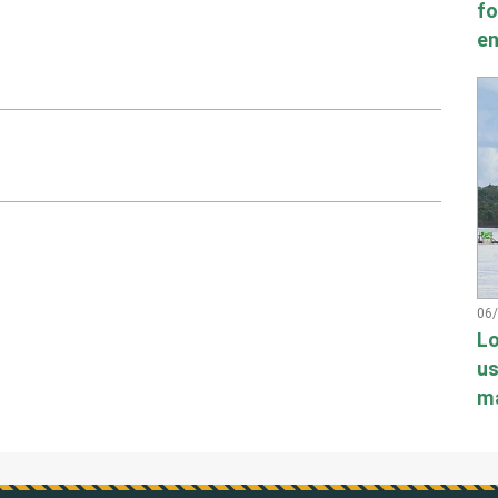
fo
en
06
Lo
us
má