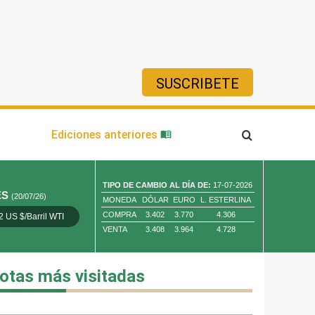
SUSCRIBETE
ía
Ediciones anteriores
TIPO DE CAMBIO AL DÍA DE:
17-07-2026
ES
(20/07/26)
MONEDA
DÓLAR
EURO
L. ESTERLINA
COMPRA
3.402
3.770
4.306
2 US $/Barril WTI
Oro 4,010.80 US $/ Oz. Tr.
Cobre 13,373.00
VENTA
3.408
3.964
4.728
otas más visitadas