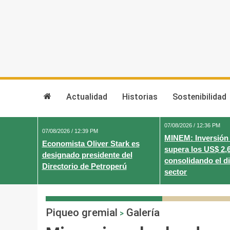
Skip
to
content
Actualidad
Historias
Sostenibilidad
07/08/2026 / 12:36 PM
07/08/2026 / 12:39 PM
MINEM: Inversión
Economista Oliver Stark es
supera los US$ 2,
designado presidente del
consolidando el d
Directorio de Petroperú
sector
Piqueo gremial
Galería
>