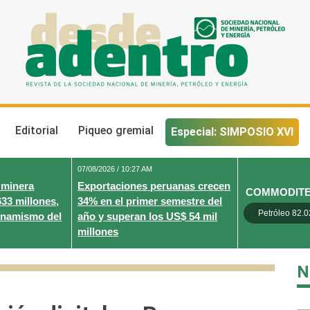
Desde Adentro
Revista de la sociedad nacional de minería, petróleo y energ
Editorial
Piqueo gremial
Especial: SIMPOSIO XVI
07/08/2026 / 10:27 AM
 minera
Exportaciones peruanas crecen
COMMODIT
633 millones,
34% en el primer semestre del
Petróleo 82.0
inamismo del
año y superan los US$ 54 mil
millones
N