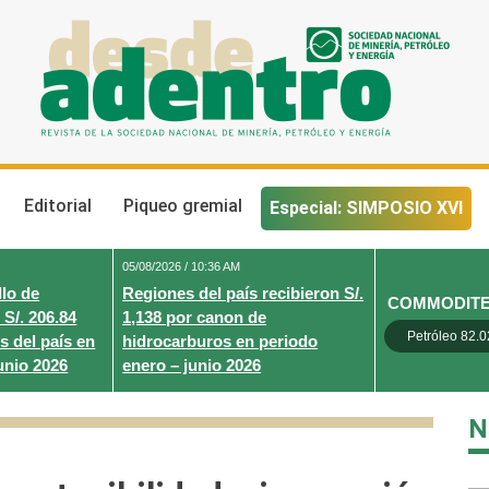
Desde Adentro
Revista de la sociedad nacional de minería, petróleo y energ
Editorial
Piqueo gremial
Especial: SIMPOSIO XVI
05/08/2026 / 10:36 AM
lo de
Regiones del país recibieron S/.
COMMODIT
 S/. 206.84
1,138 por canon de
Petróleo 82.0
s del país en
hidrocarburos en periodo
unio 2026
enero – junio 2026
N