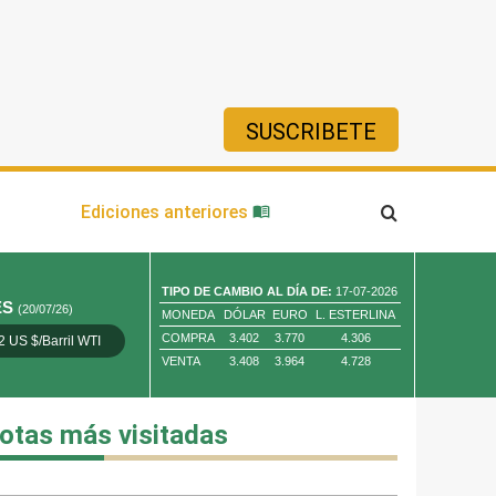
SUSCRIBETE
ía
Ediciones anteriores
TIPO DE CAMBIO AL DÍA DE:
17-07-2026
ES
(20/07/26)
MONEDA
DÓLAR
EURO
L. ESTERLINA
COMPRA
3.402
3.770
4.306
2 US $/Barril WTI
Oro 4,010.80 US $/ Oz. Tr.
Cobre 13,373.00
VENTA
3.408
3.964
4.728
otas más visitadas