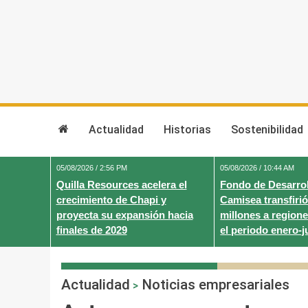
Skip
to
content
Actualidad
Historias
Sostenibilidad
05/08/2026 / 2:56 PM
05/08/2026 / 10:44 AM
Quilla Resources acelera el
Fondo de Desarrol
crecimiento de Chapi y
Camisea transfirió
proyecta su expansión hacia
millones a regione
finales de 2029
el periodo enero-j
Actualidad
Noticias empresariales
>