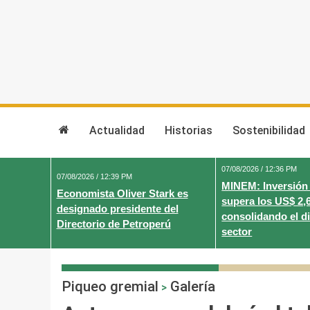
Skip
to
content
Actualidad
Historias
Sostenibilidad
07/08/2026 / 12:36 PM
07/08/2026 / 12:39 PM
MINEM: Inversión
Economista Oliver Stark es
supera los US$ 2,
designado presidente del
consolidando el d
Directorio de Petroperú
sector
Piqueo gremial
Galería
>