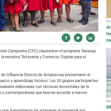
07
Al
le
na
ación Campesina (CFC) clausuraron el programa “Awasqa
a iniciativa “Artesanía y Comercio: Espinar para el
de Influencia Directa de Antapaccay presentaron al
uerzo y aprendizaje técnico. Los 30 grupos participantes
tesanales elaboradas con técnicas ancestrales de la
as y contemporáneas que buscan acceder a nuevos
08
MI
o que transmitieron las artesanas al presentar sus