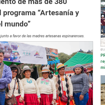
alento de más de 380
el programa “Artesanía y
el mundo”
njunto a favor de las madres artesanas espinarenses.
01
PR
re
mi