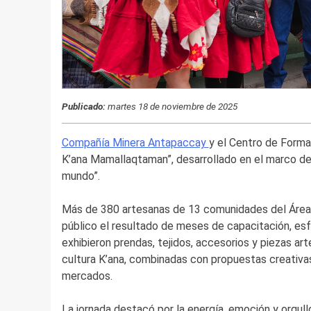
Publicado:
martes 18 de noviembre de 2025
Compañía Minera Antapaccay
y el Centro de Form
K’ana Mamallaqtaman”, desarrollado en el marco de l
mundo”.
Más de 380 artesanas de 13 comunidades del Área 
público el resultado de meses de capacitación, esf
exhibieron prendas, tejidos, accesorios y piezas ar
cultura K’ana, combinadas con propuestas creativ
mercados.
La jornada destacó por la energía, emoción y orgull