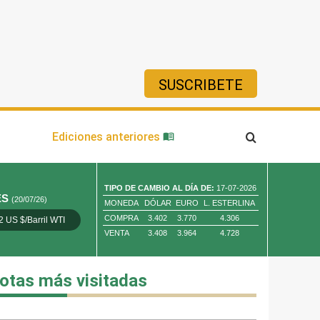
SUSCRIBETE
ía
Ediciones anteriores
TIPO DE CAMBIO AL DÍA DE:
17-07-2026
ES
(20/07/26)
MONEDA
DÓLAR
EURO
L. ESTERLINA
COMPRA
3.402
3.770
4.306
2 US $/Barril WTI
Oro 4,010.80 US $/ Oz. Tr.
Cobre 13,373.00
VENTA
3.408
3.964
4.728
otas más visitadas