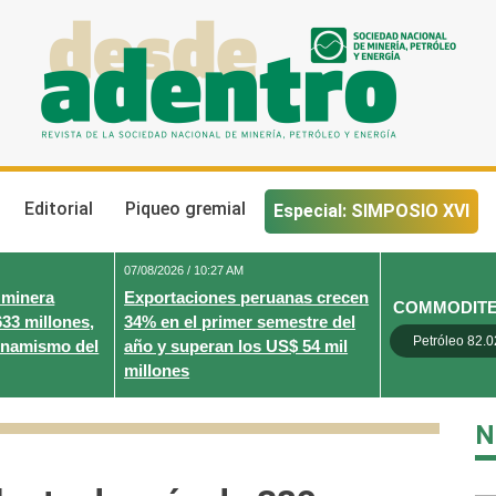
Desde Adentro
Revista de la sociedad nacional de minería, petróleo y energ
Editorial
Piqueo gremial
Especial: SIMPOSIO XVI
07/08/2026 / 10:27 AM
 minera
Exportaciones peruanas crecen
COMMODIT
633 millones,
34% en el primer semestre del
Petróleo 82.0
inamismo del
año y superan los US$ 54 mil
millones
N