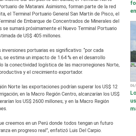
fo
Portuario de Matarani. Asimismo, forman parte de la red
en
ta, el Terminal Portuario General San Martín de Pisco, el
l Terminal de Embarque de Concentrados de Minerales del
los se sumará próximamente el Nuevo Terminal Portuario
estimada de US$ 405 millones.
inversiones portuarias es significativo: “por cada
s, se estima un impacto de 1.64 % en el desarrollo
do la conectividad logística de las macrorregiones Norte,
 productiva y el crecimiento exportador.
06
gión Norte las exportaciones podrían superar los US$ 12
Lo
rigación; en la Macro Región Centro, alcanzarían los US$
us
erarían los US$ 2600 millones; y en la Macro Región
má
nes.
que creemos en un Perú donde todos tengan un futuro
nza en progreso real”, enfatizó Luis Del Carpio.