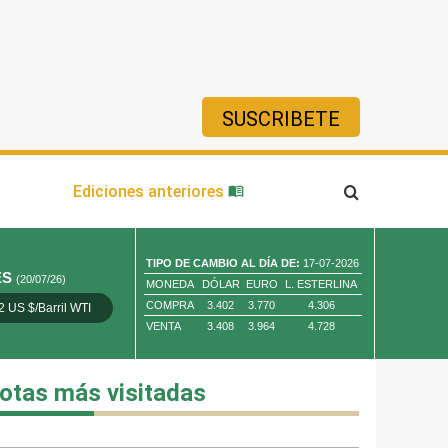
SUSCRIBETE
ía
Ediciones anteriores
TIPO DE CAMBIO AL DÍA DE:
17-07-2026
ES
(20/07/26)
MONEDA
DÓLAR
EURO
L. ESTERLINA
COMPRA
3.402
3.770
4.306
2 US $/Barril WTI
Oro 4,010.80 US $/ Oz. Tr.
Cobre 13,373.00
VENTA
3.408
3.964
4.728
otas más visitadas