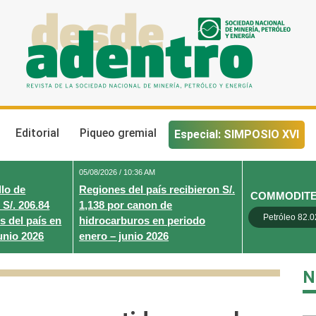
Desde Adentro
Revista de la sociedad nacional de minería, petróleo y energ
Editorial
Piqueo gremial
Especial: SIMPOSIO XVI
05/08/2026 / 10:36 AM
lo de
Regiones del país recibieron S/.
COMMODIT
 S/. 206.84
1,138 por canon de
Petróleo 82.0
s del país en
hidrocarburos en periodo
unio 2026
enero – junio 2026
N