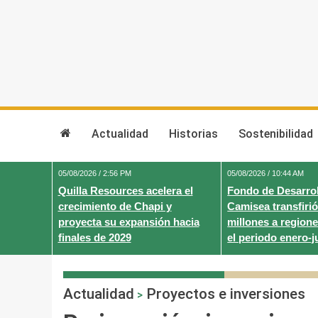
Skip
to
content
Actualidad
Historias
Sostenibilidad
05/08/2026 / 2:56 PM
05/08/2026 / 10:44 AM
Quilla Resources acelera el
Fondo de Desarrol
crecimiento de Chapi y
Camisea transfirió
proyecta su expansión hacia
millones a regione
finales de 2029
el periodo enero-j
Actualidad
Proyectos e inversiones
>