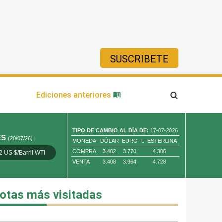
SUSCRIBETE
ía
Ediciones anteriores
TIPO DE CAMBIO AL DÍA DE:
17-07-2026
ES
(20/07/26)
MONEDA
DÓLAR
EURO
L. ESTERLINA
COMPRA
3.402
3.770
4.306
2 US $/Barril WTI
Oro 4,010.80 US $/ Oz. Tr.
Cobre 13,373.00
VENTA
3.408
3.964
4.728
otas más visitadas