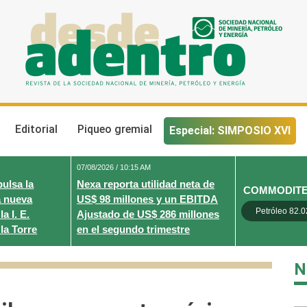
Desde Adentro
Revista de la sociedad nacional de minería, petróleo y energ
Editorial
Piqueo gremial
Especial: SIMPOSIO XVI
07/08/2026 / 10:15 AM
ulsa la
Nexa reporta utilidad neta de
COMMODIT
a nueva
US$ 98 millones y un EBITDA
Petróleo 82.0
a I. E.
Ajustado de US$ 286 millones
la Torre
en el segundo trimestre
N