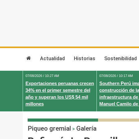
Skip
to
content
Actualidad
Historias
Sostenibilidad
07/08/2026 / 10:27 AM
07/08/2026 / 10:17 AM
Exportaciones peruanas crecen
Southern Perú imp
34% en el primer semestre del
construcción de l
año y superan los US$ 54 mil
infraestructura de l
millones
Manuel Camilo de 
Piqueo gremial
Galería
>