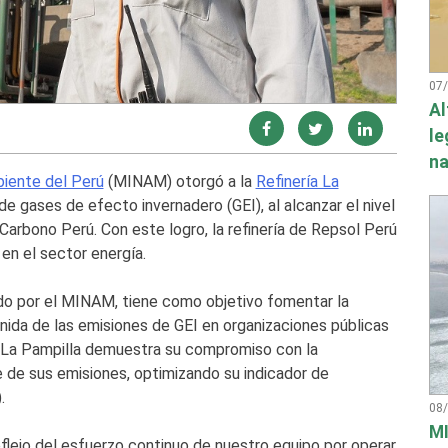
07
Al
le
na
biente del Perú
(MINAM) otorgó a la
Refinería La
 gases de efecto invernadero (GEI), al alcanzar el nivel
 Carbono Perú. Con este logro, la refinería de Repsol Perú
 en el sector energía.
ado por el MINAM, tiene como objetivo fomentar la
enida de las emisiones de GEI en organizaciones públicas
ría La Pampilla demuestra su compromiso con la
 de sus emisiones, optimizando su indicador de
.
08
MI
eflejo del esfuerzo continuo de nuestro equipo por operar