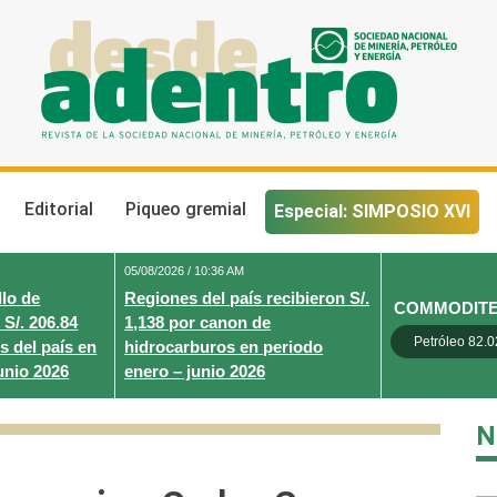
Desde Adentro
Revista de la sociedad nacional de minería, petróleo y energ
Editorial
Piqueo gremial
Especial: SIMPOSIO XVI
05/08/2026 / 10:36 AM
lo de
Regiones del país recibieron S/.
COMMODIT
 S/. 206.84
1,138 por canon de
Petróleo 82.0
s del país en
hidrocarburos en periodo
unio 2026
enero – junio 2026
N