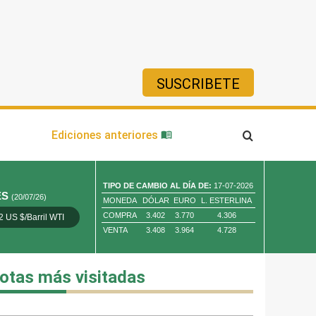
SUSCRIBETE
ía
Ediciones anteriores
TIPO DE CAMBIO AL DÍA DE:
17-07-2026
ES
(20/07/26)
MONEDA
DÓLAR
EURO
L. ESTERLINA
COMPRA
3.402
3.770
4.306
2 US $/Barril WTI
Oro 4,010.80 US $/ Oz. Tr.
Cobre 13,373.00
VENTA
3.408
3.964
4.728
otas más visitadas