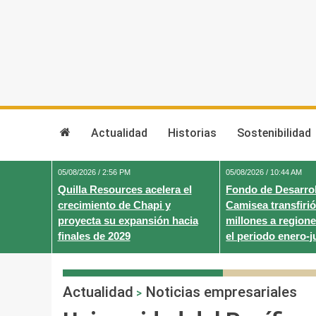
Skip
to
content
Actualidad
Historias
Sostenibilidad
05/08/2026 / 2:56 PM
05/08/2026 / 10:44 AM
Quilla Resources acelera el
Fondo de Desarrol
crecimiento de Chapi y
Camisea transfirió
proyecta su expansión hacia
millones a regione
finales de 2029
el periodo enero-j
Actualidad
Noticias empresariales
>