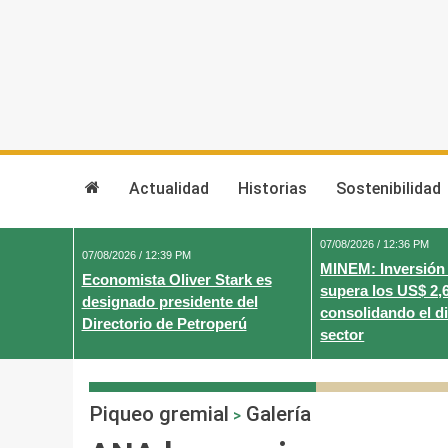
Skip
to
content
Actualidad
Historias
Sostenibilidad
07/08/2026 / 12:36 PM
07/08/2026 / 12:39 PM
MINEM: Inversión
Economista Oliver Stark es
supera los US$ 2,
designado presidente del
consolidando el d
Directorio de Petroperú
sector
Piqueo gremial
Galería
>