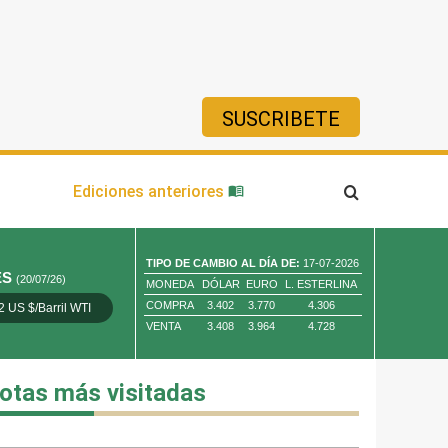
SUSCRIBETE
ía
Ediciones anteriores
TIPO DE CAMBIO AL DÍA DE:
17-07-2026
ES
(20/07/26)
MONEDA
DÓLAR
EURO
L. ESTERLINA
COMPRA
3.402
3.770
4.306
2 US $/Barril WTI
Oro 4,010.80 US $/ Oz. Tr.
Cobre 13,373.00
VENTA
3.408
3.964
4.728
otas más visitadas