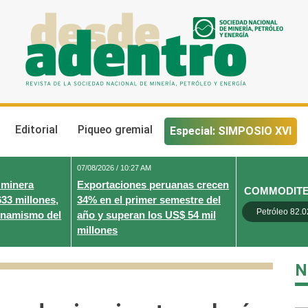
Desde Adentro
Revista de la sociedad nacional de minería, petróleo y energ
Editorial
Piqueo gremial
Especial: SIMPOSIO XVI
07/08/2026 / 10:27 AM
 minera
Exportaciones peruanas crecen
COMMODIT
633 millones,
34% en el primer semestre del
Petróleo 82.0
inamismo del
año y superan los US$ 54 mil
millones
N