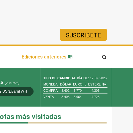
SUSCRIBETE
ía
Ediciones anteriores
TIPO DE CAMBIO AL DÍA DE:
17-07-2026
ES
(20/07/26)
MONEDA
DÓLAR
EURO
L. ESTERLINA
COMPRA
3.402
3.770
4.306
2 US $/Barril WTI
Oro 4,010.80 US $/ Oz. Tr.
Cobre 13,373.00
VENTA
3.408
3.964
4.728
otas más visitadas