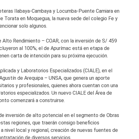
arreteras Ilabaya-Cambaya y Locumba-Puente Camiara en
e Torata en Moquegua, la nueva sede del colegio Fe y
mencionar solo algunos.
 Alto Rendimiento – COAR, con la inversión de S/ 459
luyeron al 100%; el de Apurímac está en etapa de
enen carta de intención para su próxima ejecución.
plicada y Laboratorios Especializados (CIALE), en el
n Agustín de Arequipa – UNSA, que genera un aporte
itarios y profesionales, quienes ahora cuentan con una
ratorios especializados. Un nuevo CIALE del Área de
onto comenzará a construirse.
 de inversión de alto potencial en el segmento de Obras
estas regiones, que traerán consigo beneficios
nivel local y regional, creación de nuevas fuentes de
ontratación de diversos servicios.