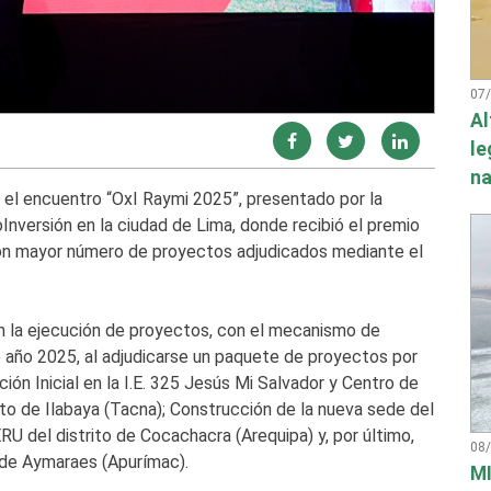
07
Al
le
na
 el encuentro “OxI Raymi 2025”, presentado por la
Inversión en la ciudad de Lima, donde recibió el premio
con mayor número de proyectos adjudicados mediante el
en la ejecución de proyectos, con el mecanismo de
e año 2025, al adjudicarse un paquete de proyectos por
ión Inicial en la I.E. 325 Jesús Mi Salvador y Centro de
ito de Ilabaya (Tacna); Construcción de la nueva sede del
U del distrito de Cocachacra (Arequipa) y, por último,
08
 de Aymaraes (Apurímac).
MI