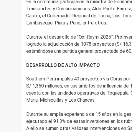
En la ceremonia participaron la ministra de Economía
Transportes y Comunicaciones, Aldo Prieto Barrera; 
Castro; el Gobernador Regional de Tacna, Luis Torr
Lambayeque, Piura y Puno, entre otros.
Durante el desarrollo de “OxI Raymi 2025”, ProInve
logrado la adjudicación de 1078 proyectos (S/ 16,3
estimándose una partida general proyectada de 60,
DESARROLLO DE ALTO IMPACTO
Southern Perú impulsa 40 proyectos vía Obras por 
S/ 1,350 millones, en sus ámbitos de influencia d
cuenta con las unidades operativas de Toquepala, 
María, Michiquillay y Los Chancas.
Durante su amplia experiencia de 15 años en la ge
ejecutado el 91.3% de estas inversiones en los rub
A ello se suman otras valiosas intervenciones en Salu