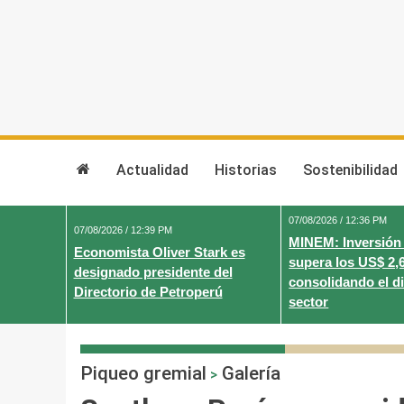
Skip
to
content
Actualidad
Historias
Sostenibilidad
07/08/2026 / 12:36 PM
07/08/2026 / 12:39 PM
MINEM: Inversión
Economista Oliver Stark es
supera los US$ 2,
designado presidente del
consolidando el d
Directorio de Petroperú
sector
Piqueo gremial
Galería
>