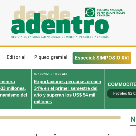
Desde Adentro
Revista de la sociedad nacional de minería, petróleo y energ
Editorial
Piqueo gremial
Especial: SIMPOSIO XVI
07/08/2026 / 10:27 AM
 minera
Exportaciones peruanas crecen
COMMODIT
633 millones,
34% en el primer semestre del
Petróleo 82.0
inamismo del
año y superan los US$ 54 mil
millones
N