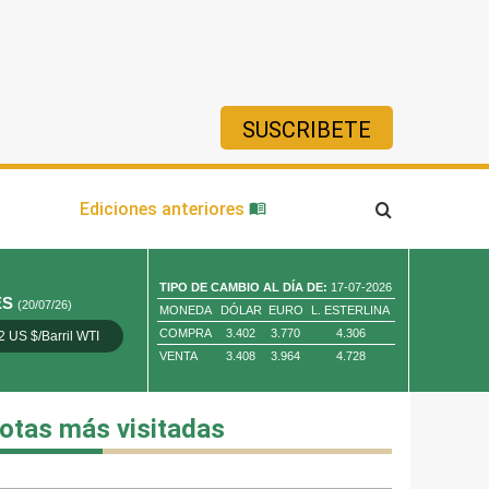
SUSCRIBETE
ía
Ediciones anteriores
TIPO DE CAMBIO AL DÍA DE:
17-07-2026
ES
(20/07/26)
MONEDA
DÓLAR
EURO
L. ESTERLINA
COMPRA
3.402
3.770
4.306
2 US $/Barril WTI
Oro 4,010.80 US $/ Oz. Tr.
Cobre 13,373.00
VENTA
3.408
3.964
4.728
otas más visitadas