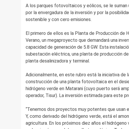
A los parques fotovoltaicos y eólicos, se le suma
por la envergadura de la inversión y por la posibil
sostenible y con cero emisiones.
El primero de ellos es la Planta de Producción de
Verano, un megaproyecto que demandará una invers
capacidad de generación de 5.8 GW. Esta instalació
subestación eléctrica, una planta de producción d
planta desalinizadora y terminal.
Adicionalmente, en este rubro está la iniciativa de 
construcción de una planta fotovoltaica en el desi
hidrógeno verde en Matarani (cuyo puerto será ampl
operador, Tisur). La inversión estimada para este p
“Tenemos dos proyectos muy potentes que usan ener
Y, como derivado del hidrógeno verde, está el amo
agricultura. En los próximos diez años el hidrógeno 