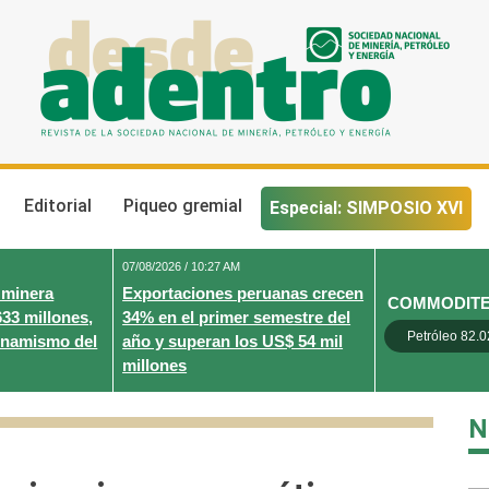
Desde Adentro
Revista de la sociedad nacional de minería, petróleo y energ
Editorial
Piqueo gremial
Especial: SIMPOSIO XVI
07/08/2026 / 10:27 AM
 minera
Exportaciones peruanas crecen
COMMODIT
633 millones,
34% en el primer semestre del
Petróleo 82.0
inamismo del
año y superan los US$ 54 mil
millones
N