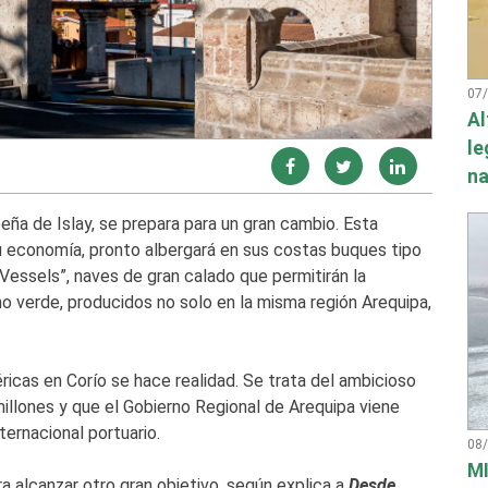
07
Al
le
na
peña de Islay, se prepara para un gran cambio. Esta
 su economía, pronto albergará en sus costas buques tipo
Vessels”, naves de gran calado que permitirán la
no verde, producidos no solo en la misma región Arequipa,
ricas en Corío se hace realidad. Se trata del ambicioso
illones y que el Gobierno Regional de Arequipa viene
ernacional portuario.
08
MI
ra alcanzar otro gran objetivo, según explica a
Desde