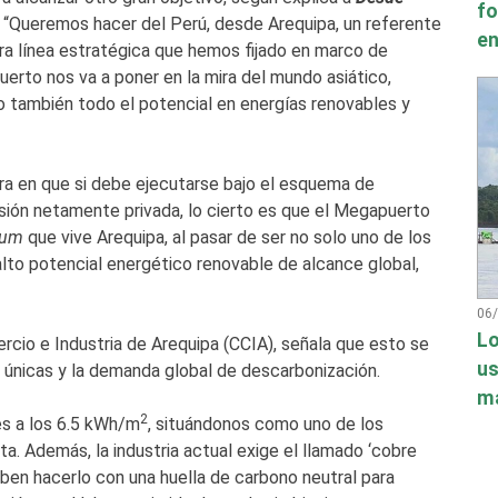
fo
 “Queremos hacer del Perú, desde Arequipa, un referente
en
era línea estratégica que hemos fijado en marco de
erto nos va a poner en la mira del mundo asiático,
 también todo el potencial en energías renovables y
ra en que si debe ejecutarse bajo el esquema de
sión netamente privada, lo cierto es que el Megapuerto
tum
que vive Arequipa, al pasar de ser no solo uno de los
alto potencial energético renovable de alcance global,
06
Lo
cio e Industria de Arequipa (CCIA), señala que esto se
us
 únicas y la demanda global de descarbonización.
má
2
es a los 6.5 kWh/m
, situándonos como uno de los
a. Además, la industria actual exige el llamado ‘cobre
eben hacerlo con una huella de carbono neutral para