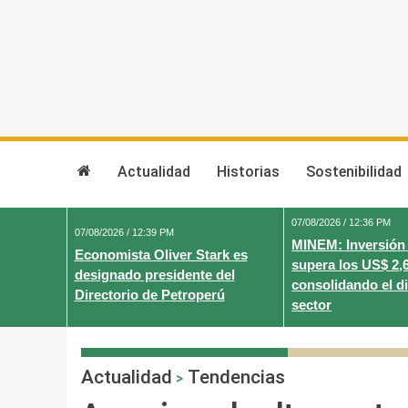
Skip
to
content
Actualidad
Historias
Sostenibilidad
07/08/2026 / 12:36 PM
07/08/2026 / 12:39 PM
MINEM: Inversión
Economista Oliver Stark es
supera los US$ 2,
designado presidente del
consolidando el d
Directorio de Petroperú
sector
Actualidad
Tendencias
>