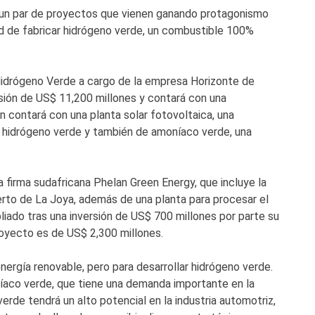
n un par de proyectos que vienen ganando protagonismo
idad de fabricar hidrógeno verde, un combustible 100%
 Hidrógeno Verde a cargo de la empresa Horizonte de
ión de US$ 11,200 millones y contará con una
n contará con una planta solar fotovoltaica, una
e hidrógeno verde y también de amoníaco verde, una
la firma sudafricana Phelan Green Energy, que incluye la
erto de La Joya, además de una planta para procesar el
iado tras una inversión de US$ 700 millones por parte su
royecto es de US$ 2,300 millones.
gía renovable, pero para desarrollar hidrógeno verde.
níaco verde, que tiene una demanda importante en la
verde tendrá un alto potencial en la industria automotriz,