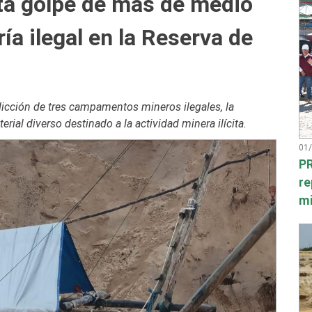
ta golpe de más de medio
ría ilegal en la Reserva de
rdicción de tres campamentos mineros ilegales, la
rial diverso destinado a la actividad minera ilícita.
01
PR
re
mi