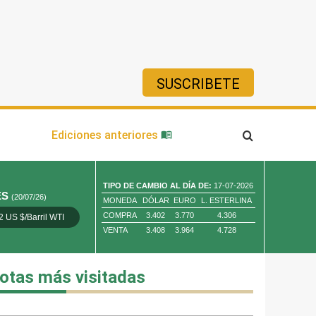
SUSCRIBETE
ía
Ediciones anteriores
TIPO DE CAMBIO AL DÍA DE:
17-07-2026
ES
(20/07/26)
MONEDA
DÓLAR
EURO
L. ESTERLINA
COMPRA
3.402
3.770
4.306
2 US $/Barril WTI
Oro 4,010.80 US $/ Oz. Tr.
Cobre 13,373.00
VENTA
3.408
3.964
4.728
otas más visitadas