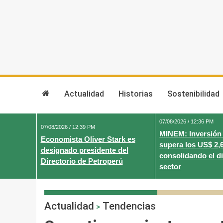
Skip
to
content
Actualidad
Historias
Sostenibilidad
07/08/2026 / 12:36 PM
07/08/2026 / 12:39 PM
MINEM: Inversión
Economista Oliver Stark es
supera los US$ 2,
designado presidente del
consolidando el d
Directorio de Petroperú
sector
Actualidad
Tendencias
>