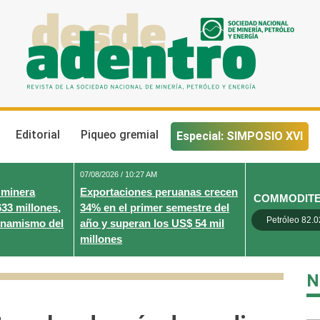
Desde Adentro
Revista de la sociedad nacional de minería, petróleo y energ
Editorial
Piqueo gremial
Especial: SIMPOSIO XVI
07/08/2026 / 10:27 AM
 minera
Exportaciones peruanas crecen
COMMODIT
633 millones,
34% en el primer semestre del
Petróleo 82.0
inamismo del
año y superan los US$ 54 mil
millones
N