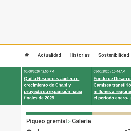
Skip
to
content
Actualidad
Historias
Sostenibilidad
05/08/2026 / 2:56 PM
05/08/2026 / 10:44 AM
Quilla Resources acelera el
Fondo de Desarrol
crecimiento de Chapi y
Camisea transfirió
proyecta su expansión hacia
millones a regione
finales de 2029
el periodo enero-j
Piqueo gremial
Galería
>