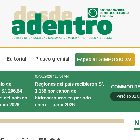
Desde Adentro
Revista de la sociedad nacional de minería, petróleo y energ
Editorial
Piqueo gremial
Especial: SIMPOSIO XVI
05/08/2026 / 10:36 AM
lo de
Regiones del país recibieron S/.
COMMODIT
 S/. 206.84
1,138 por canon de
Petróleo 82.0
s del país en
hidrocarburos en periodo
unio 2026
enero – junio 2026
N