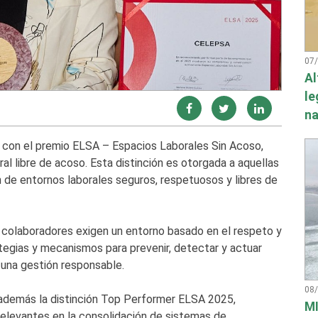
07
Al
le
na
 con el premio ELSA – Espacios Laborales Sin Acoso,
l libre de acoso. Esta distinción es otorgada a aquellas
de entornos laborales seguros, respetuosos y libres de
os colaboradores exigen un entorno basado en el respeto y
ategias y mecanismos para prevenir, detectar y actuar
 una gestión responsable.
08
 además la distinción Top Performer ELSA 2025,
MI
elevantes en la consolidación de sistemas de