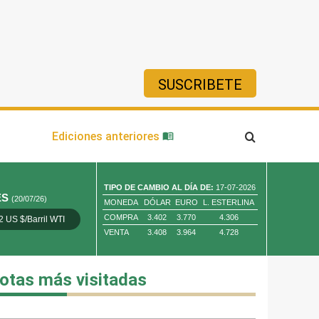
SUSCRIBETE
ía
Ediciones anteriores
TIPO DE CAMBIO AL DÍA DE:
17-07-2026
ES
(20/07/26)
MONEDA
DÓLAR
EURO
L. ESTERLINA
COMPRA
3.402
3.770
4.306
2 US $/Barril WTI
Oro 4,010.80 US $/ Oz. Tr.
Cobre 13,373.00
VENTA
3.408
3.964
4.728
otas más visitadas