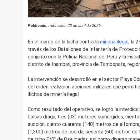
Publicado:
miércoles 22 de abril de 2026
En el marco de la lucha contra la
minería ilegal
, la 
través de los Batallones de Infantería de Protecci
conjunto con la Policía Nacional del Perú y la Fisc
distrito de Inambari, provincia de Tambopata, regió
La intervención se desarrolló en el sector Playa C
del orden realizaron acciones militares que permitie
ilícitas de minería ilegal.
Como resultado del operativo, se logró la interdicc
balsas draga, tres (03) motores sumergidos, cient
succión, ciento cuarenta (140) metros de alfombra, 
(1,300) metros de cuerda, sesenta (60) metros de 
de tubo PVC de 8 pulgadas, así como diverso materi