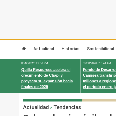
Skip
to
content
Actualidad
Historias
Sostenibilidad
05/08/2026 / 2:56 PM
05/08/2026 / 10:44 AM
Quilla Resources acelera el
Fondo de Desarrol
crecimiento de Chapi y
Camisea transfirió
proyecta su expansión hacia
millones a regione
finales de 2029
el periodo enero-j
Actualidad
Tendencias
>