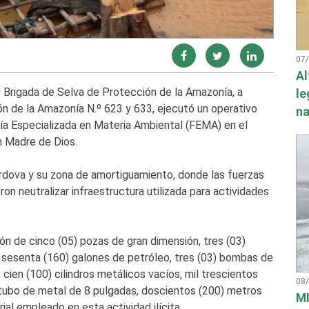
07
Al
2ª Brigada de Selva de Protección de la Amazonía, a
le
ón de la Amazonía N.º 623 y 633, ejecutó un operativo
na
alía Especializada en Materia Ambiental (FEMA) en el
n Madre de Dios.
órdova y su zona de amortiguamiento, donde las fuerzas
ron neutralizar infraestructura utilizada para actividades
ión de cinco (05) pozas de gran dimensión, tres (03)
o sesenta (160) galones de petróleo, tres (03) bombas de
cien (100) cilindros metálicos vacíos, mil trescientos
08
tubo de metal de 8 pulgadas, doscientos (200) metros
MI
al empleado en esta actividad ilícita.