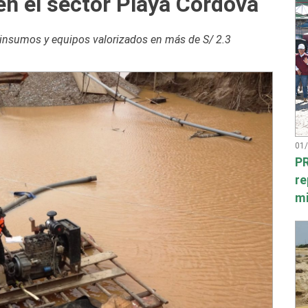
 en el sector Playa Córdova
, insumos y equipos valorizados en más de S/ 2.3
01
PR
re
mi