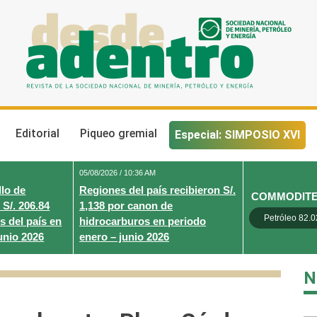
Desde Adentro
Revista de la sociedad nacional de minería, petróleo y energ
Editorial
Piqueo gremial
Especial: SIMPOSIO XVI
05/08/2026 / 10:36 AM
lo de
Regiones del país recibieron S/.
COMMODIT
 S/. 206.84
1,138 por canon de
Petróleo 82.0
s del país en
hidrocarburos en periodo
unio 2026
enero – junio 2026
N