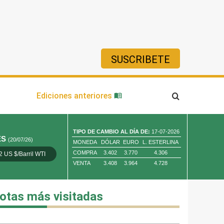
SUSCRIBETE
ía
Ediciones anteriores
TIPO DE CAMBIO AL DÍA DE:
17-07-2026
ES
(20/07/26)
MONEDA
DÓLAR
EURO
L. ESTERLINA
COMPRA
3.402
3.770
4.306
2 US $/Barril WTI
Oro 4,010.80 US $/ Oz. Tr.
Cobre 13,373.00
VENTA
3.408
3.964
4.728
otas más visitadas