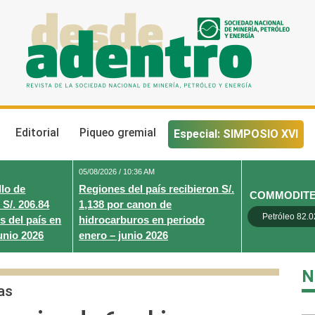
Desde Adentro
Revista de la sociedad nacional de minería, petróleo y energ
Editorial
Piqueo gremial
Especial: SIMPOSIO XVI
05/08/2026 / 10:36 AM
lo de
Regiones del país recibieron S/.
COMMODIT
 S/. 206.84
1,138 por canon de
Petróleo 82.0
s del país en
hidrocarburos en periodo
unio 2026
enero – junio 2026
N
as