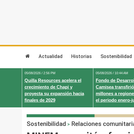
Skip
to
content
Actualidad
Historias
Sostenibilidad
05/08/2026 / 2:56 PM
05/08/2026 / 10:44 AM
Quilla Resources acelera el
Fondo de Desarrol
crecimiento de Chapi y
Camisea transfirió
proyecta su expansión hacia
millones a regione
finales de 2029
el periodo enero-j
Sostenibilidad
Relaciones comunitari
>