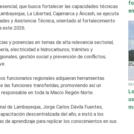
fo
resencial, que busca fortalecer las capacidades técnicas
en
 Lambayeque, La Libertad, Cajamarca y Áncash, se ejecuta
ades y Asistencia Técnica, orientado al fortalecimiento
a este 2026.
as y ponencias en temas de alta relevancia sectorial,
ría, electricidad e hidrocarburos; trámites y
ionales; gestión social y prevención de conflictos;
ve.
os funcionarios regionales adquieran herramientas
06
 las funciones transferidas, promoviendo así un
Lo
y responsable en toda la Macro Región Norte.
us
má
onal de Lambayeque, Jorge Carlos Dávila Fuentes,
apacitación descentralizada del año, e instó a los
as de aprendizaje para replicar los conocimientos en sus