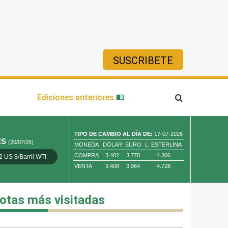
SUSCRIBETE
ía
Ediciones anteriores
TIPO DE CAMBIO AL DÍA DE:
17-07-2026
ES
(20/07/26)
MONEDA
DÓLAR
EURO
L. ESTERLINA
COMPRA
3.402
3.770
4.306
2 US $/Barril WTI
Oro 4,010.80 US $/ Oz. Tr.
Cobre 13,373.00
VENTA
3.408
3.964
4.728
otas más visitadas