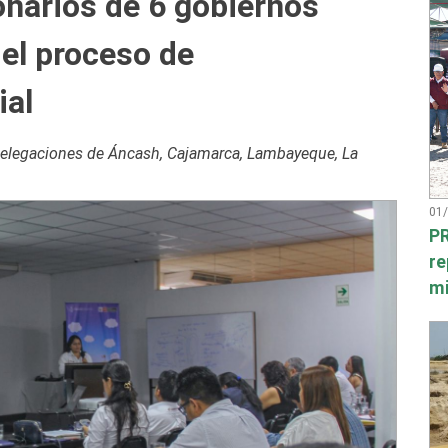
narios de 6 gobiernos
del proceso de
ial
 a delegaciones de Áncash, Cajamarca, Lambayeque, La
01
PR
re
mi