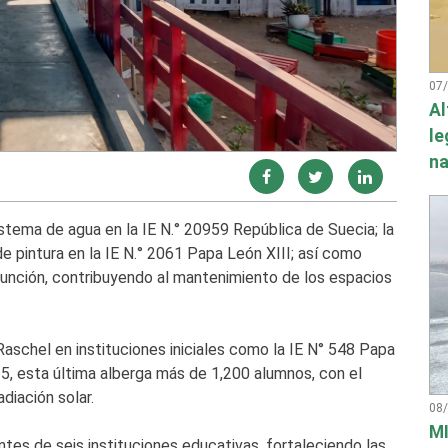
07
Al
le
na
stema de agua en la IE N.° 20959 República de Suecia; la
e pintura en la IE N.° 2061 Papa León XIII; así como
sunción, contribuyendo al mantenimiento de los espacios
aschel en instituciones iniciales como la IE N° 548 Papa
0135, esta última alberga más de 1,200 alumnos, con el
diación solar.
08
MI
ntes de seis instituciones educativas, fortaleciendo las