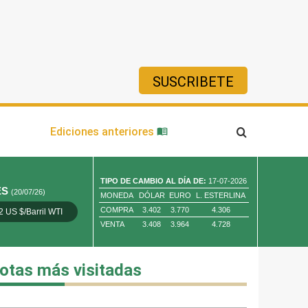
SUSCRIBETE
ía
Ediciones anteriores
TIPO DE CAMBIO AL DÍA DE:
17-07-2026
ES
(20/07/26)
MONEDA
DÓLAR
EURO
L. ESTERLINA
COMPRA
3.402
3.770
4.306
2 US $/Barril WTI
Oro 4,010.80 US $/ Oz. Tr.
Cobre 13,373.00
VENTA
3.408
3.964
4.728
otas más visitadas