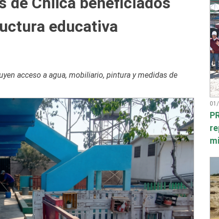
s de Chilca beneficiados
ructura educativa
luyen acceso a agua, mobiliario, pintura y medidas de
01
PR
re
mi