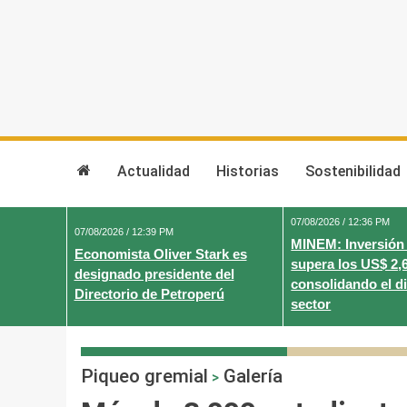
Skip
to
content
Actualidad
Historias
Sostenibilidad
07/08/2026 / 12:36 PM
07/08/2026 / 12:39 PM
MINEM: Inversión
Economista Oliver Stark es
supera los US$ 2,
designado presidente del
consolidando el d
Directorio de Petroperú
sector
Piqueo gremial
Galería
>