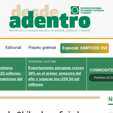
Desde Adentro
Revista de la sociedad nacional de minería, petróleo y energ
Editorial
Piqueo gremial
Especial: SIMPOSIO XVI
07/08/2026 / 10:27 AM
 minera
Exportaciones peruanas crecen
COMMODIT
633 millones,
34% en el primer semestre del
Petróleo 82.0
inamismo del
año y superan los US$ 54 mil
millones
N