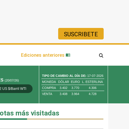
SUSCRIBETE
ía
Ediciones anteriores
TIPO DE CAMBIO AL DÍA DE:
17-07-2026
ES
(20/07/26)
MONEDA
DÓLAR
EURO
L. ESTERLINA
COMPRA
3.402
3.770
4.306
2 US $/Barril WTI
Oro 4,010.80 US $/ Oz. Tr.
Cobre 13,373.00
VENTA
3.408
3.964
4.728
otas más visitadas