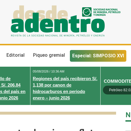
Desde Adentro
Revista de la sociedad nacional de minería, petróleo y energ
Editorial
Piqueo gremial
Especial: SIMPOSIO XVI
05/08/2026 / 10:36 AM
lo de
Regiones del país recibieron S/.
COMMODIT
 S/. 206.84
1,138 por canon de
Petróleo 82.0
s del país en
hidrocarburos en periodo
unio 2026
enero – junio 2026
N