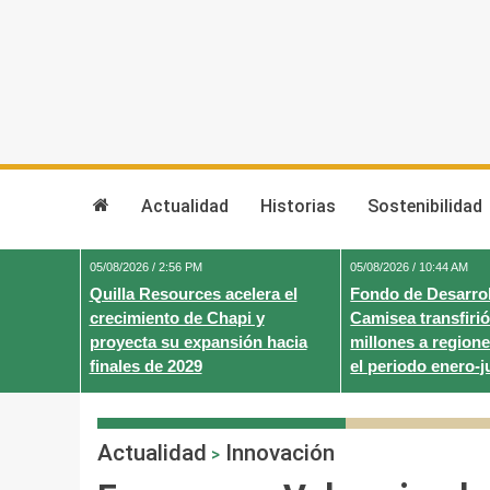
Skip
to
content
Actualidad
Historias
Sostenibilidad
05/08/2026 / 2:56 PM
05/08/2026 / 10:44 AM
Quilla Resources acelera el
Fondo de Desarrol
crecimiento de Chapi y
Camisea transfirió
proyecta su expansión hacia
millones a regione
finales de 2029
el periodo enero-j
Actualidad
Innovación
>