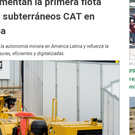
mentan la primera flota
 subterráneos CAT en
na
 la autonomía minera en América Latina y refuerza la
ras, eficientes y digitalizadas.
01
PR
re
mi