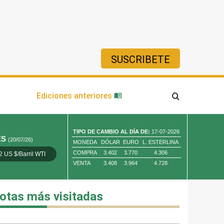
SUSCRIBETE
ía
Ediciones anteriores
TIPO DE CAMBIO AL DÍA DE:
17-07-2026
ES
(20/07/26)
MONEDA
DÓLAR
EURO
L. ESTERLINA
COMPRA
3.402
3.770
4.306
2 US $/Barril WTI
Oro 4,010.80 US $/ Oz. Tr.
Cobre 13,373.00
VENTA
3.408
3.964
4.728
otas más visitadas