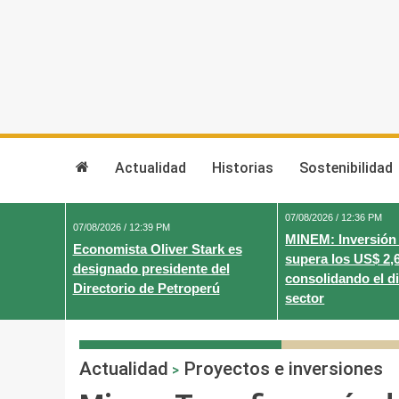
Skip
to
content
Actualidad
Historias
Sostenibilidad
07/08/2026 / 12:36 PM
07/08/2026 / 12:39 PM
MINEM: Inversión
Economista Oliver Stark es
supera los US$ 2,
designado presidente del
consolidando el d
Directorio de Petroperú
sector
Actualidad
Proyectos e inversiones
>