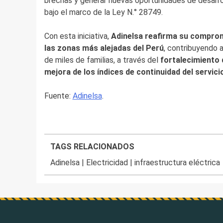
brechas y generar nuevas oportunidades de desarroll
bajo el marco de la Ley N.° 28749.
Con esta iniciativa,
Adinelsa reafirma su compromi
las zonas más alejadas del Perú
, contribuyendo a
de miles de familias, a través del
fortalecimiento d
mejora de los índices de continuidad del servici
Fuente:
Adinelsa
.
TAGS RELACIONADOS
Adinelsa
|
Electricidad
|
infraestructura eléctrica