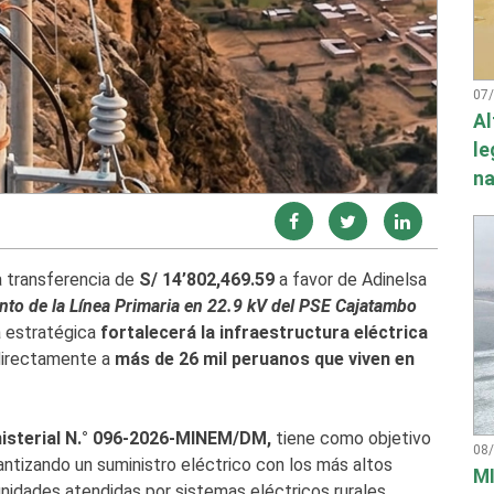
07
Al
le
na
la transferencia de
S/ 14’802,469.59
a favor de Adinelsa
to de la Línea Primaria en 22.9 kV del PSE Cajatambo
 estratégica
fortalecerá la infraestructura eléctrica
directamente a
más de 26 mil peruanos que viven en
isterial N.° 096-2026-MINEM/DM,
tiene como objetivo
08
rantizando un suministro eléctrico con los más altos
MI
unidades atendidas por sistemas eléctricos rurales.