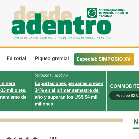
Desde Adentro
Revista de la sociedad nacional de minería, petróleo y energ
Editorial
Piqueo gremial
Especial: SIMPOSIO XVI
07/08/2026 / 10:27 AM
 minera
Exportaciones peruanas crecen
COMMODIT
633 millones,
34% en el primer semestre del
Petróleo 82.0
inamismo del
año y superan los US$ 54 mil
millones
N