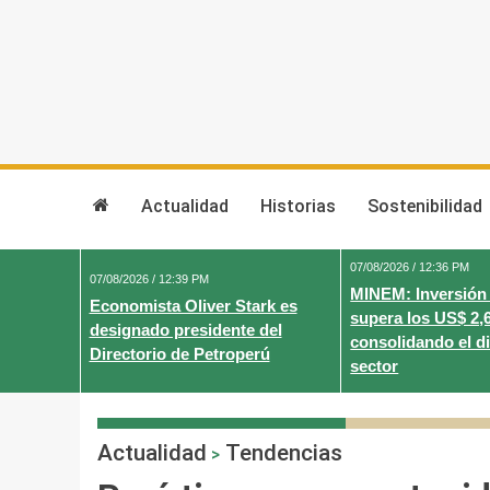
Skip
to
content
Actualidad
Historias
Sostenibilidad
07/08/2026 / 12:36 PM
07/08/2026 / 12:39 PM
MINEM: Inversión
Economista Oliver Stark es
supera los US$ 2,
designado presidente del
consolidando el d
Directorio de Petroperú
sector
Actualidad
Tendencias
>