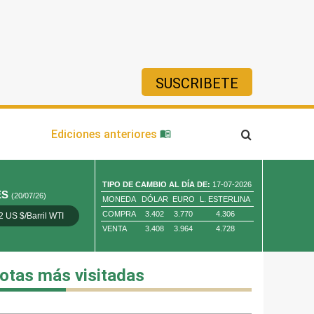
SUSCRIBETE
ía
Ediciones anteriores
TIPO DE CAMBIO AL DÍA DE:
17-07-2026
ES
(20/07/26)
MONEDA
DÓLAR
EURO
L. ESTERLINA
COMPRA
3.402
3.770
4.306
2 US $/Barril WTI
Oro 4,010.80 US $/ Oz. Tr.
Cobre 13,373.00
VENTA
3.408
3.964
4.728
otas más visitadas