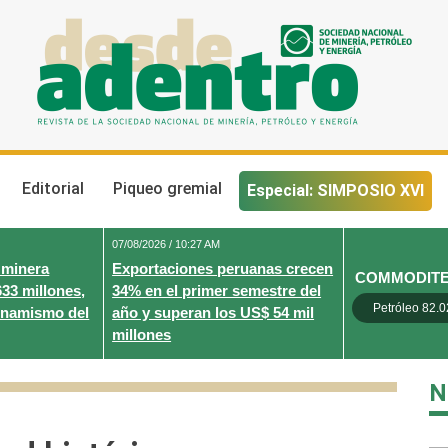
Desde Adentro
Revista de la sociedad nacional de minería, petróleo y energ
Editorial
Piqueo gremial
Especial: SIMPOSIO XVI
07/08/2026 / 10:27 AM
 minera
Exportaciones peruanas crecen
COMMODIT
633 millones,
34% en el primer semestre del
Petróleo 82.0
inamismo del
año y superan los US$ 54 mil
millones
N