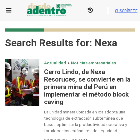
Skip
to
SUSCRÍBETE
content
Search Results for:
Nexa
Actualidad
>
Noticias empresariales
Cerro Lindo, de Nexa
Resoruces, se convierte en la
primera mina del Perú en
implementar el método block
caving
La unidad minera ubicada en Ica adopta una
tecnología de extracción subterránea que
busca optimizar la productividad operativa y
fortalecer los estándares de seguridad.