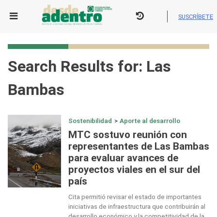
Skip
to
SUSCRÍBETE
content
Search Results for:
Las
Bambas
Sostenibilidad
>
Aporte al desarrollo
MTC sostuvo reunión con
representantes de Las Bambas
para evaluar avances de
proyectos viales en el sur del
país
Cita permitió revisar el estado de importantes
iniciativas de infraestructura que contribuirán al
desarrollo económico y la competitividad de la