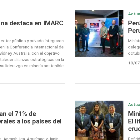
Actua
ana destaca en IMARC
Per
Peru
ector público y privado integraron
Minist
 en la Conferencia Internacional de
delega
ídney, Australia, con el objetivo
octubr
talecer alianzas estratégicas en la
18/07
 su liderazgo en minería sostenible.
Actua
an el 71% de
Min
ales a los países del
El l
cruc
, Áncash, Ica, Apurímac y Junín.
Refiri