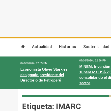
Skip
to
content
Actualidad
Historias
Sostenibilidad
07/08/2026 / 12:36 PM
07/08/2026 / 12:39 PM
MINEM: Inversión
Economista Oliver Stark es
supera los US$ 2,
designado presidente del
consolidando el d
Directorio de Petroperú
sector
Etiqueta:
IMARC