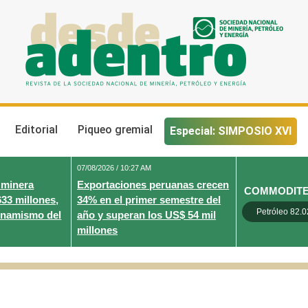
Desde Adentro
Revista de la sociedad nacional de minería, petróleo y energ
Editorial
Piqueo gremial
Especial: SIMPOSIO XVI
07/08/2026 / 10:27 AM
 minera
Exportaciones peruanas crecen
COMMODIT
633 millones,
34% en el primer semestre del
Petróleo 82.0
inamismo del
año y superan los US$ 54 mil
millones