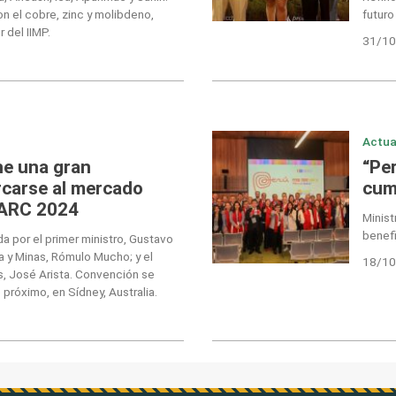
n el cobre, zinc y molibdeno,
futuro
 del IIMP.
31/10
Actua
ne una gran
“Pe
rcarse al mercado
cum
MARC 2024
Minis
benefi
a por el primer ministro, Gustavo
ía y Minas, Rómulo Mucho; y el
18/10
s, José Arista. Convención se
 próximo, en Sídney, Australia.