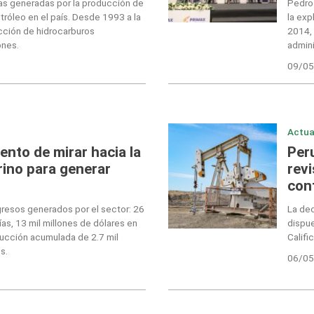
as generadas por la producción de
Pedro 
etróleo en el país. Desde 1993 a la
la exp
ucción de hidrocarburos
2014, 
ones.
admini
09/05
Actua
nto de mirar hacia la
Per
rino para generar
revi
con
gresos generados por el sector: 26
La dec
ías, 13 mil millones de dólares en
dispue
ucción acumulada de 2.7 mil
Califi
s.
06/05