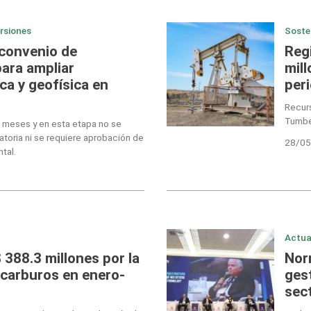
ersiones
Soste
 convenio de
Reg
para ampliar
mil
ca y geofísica en
per
Recurs
Tumbes
 meses y en esta etapa no se
atoria ni se requiere aprobación de
28/05
tal.
Actua
388.3 millones por la
Nor
ocarburos en enero-
gest
sec