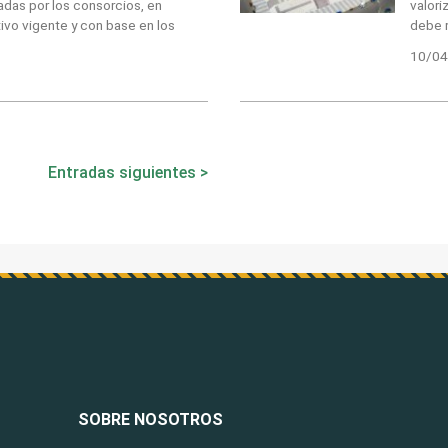
adas por los consorcios, en
valori
vo vigente y con base en los
debe r
10/04
Entradas siguientes
SOBRE NOSOTROS