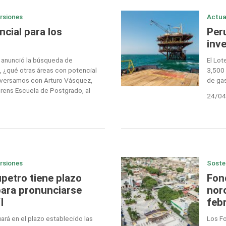
ersiones
Actua
cial para los
Per
inve
o anunció la búsqueda de
El Lo
9, ¿qué otras áreas con potencial
3,500 
nversamos con Arturo Vásquez,
de gas
êrens Escuela de Postgrado, al
24/04
ersiones
Soste
upetro tiene plazo
Fond
para pronunciarse
nor
I
feb
uará en el plazo establecido las
Los Fo