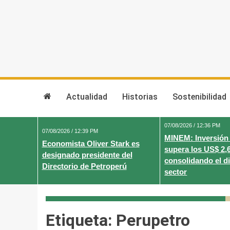
Skip
to
content
Actualidad
Historias
Sostenibilidad
07/08/2026 / 12:36 PM
07/08/2026 / 12:39 PM
MINEM: Inversión
Economista Oliver Stark es
supera los US$ 2,
designado presidente del
consolidando el d
Directorio de Petroperú
sector
Etiqueta:
Perupetro