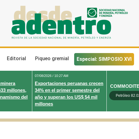
Desde Adentro
Revista de la sociedad nacional de minería, petróleo y energ
Editorial
Piqueo gremial
Especial: SIMPOSIO XVI
07/08/2026 / 10:27 AM
 minera
Exportaciones peruanas crecen
COMMODIT
633 millones,
34% en el primer semestre del
Petróleo 82.0
inamismo del
año y superan los US$ 54 mil
millones